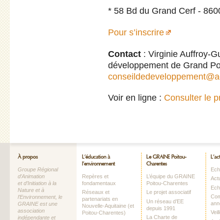
* 58 Bd du Grand Cerf - 8600
Pour s’inscrire
Contact
: Virginie Auffroy-G
développement de Grand Poit
conseildedeveloppement@agg
Voir en ligne :
Consulter le
À propos
L’éducation à
Le GRAINE Poitou-
L’ac
l’environnement
Charentes
Groupe Régional
Echo
d’Animation
Repères et
L’équipe du GRAINE
Act
et d’Initiation à la
fondamentaux
Poitou-Charentes
Ech
Nature et à
Réseaux et
Le projet associatif
Com
l’Environnement, le
partenariats en
Un réseau d’EE
ann
GRAINE est une
Nouvelle-Aquitaine (et
depuis 1991
association
Vei
Poitou-Charentes)
La Charte de
indépendante et