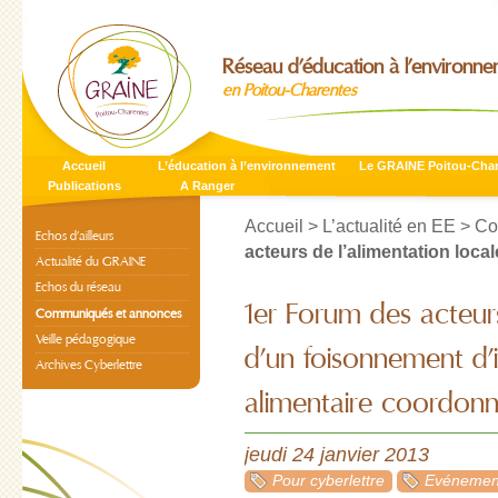
Réseau d’éducation à l’environn
en Poitou-Charentes
Accueil
L’éducation à l’environnement
Le GRAINE Poitou-Cha
Publications
A Ranger
Accueil
>
L’actualité en EE
>
Co
Echos d’ailleurs
acteurs de l’alimentation local
Actualité du GRAINE
Echos du réseau
1er Forum des acteurs 
Communiqués et annonces
Veille pédagogique
d’un foisonnement d’in
Archives Cyberlettre
alimentaire coordon
jeudi 24 janvier 2013
Pour cyberlettre
Evénement