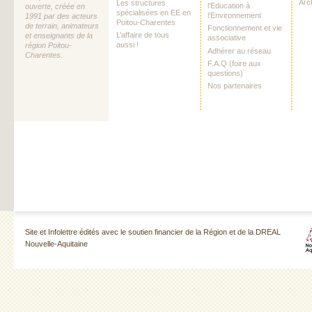
Arc
Les structures
l’Education à
ouverte, créée en
spécialisées en EE en
l’Environnement
1991 par des acteurs
Poitou-Charentes
de terrain, animateurs
Fonctionnement et vie
L’affaire de tous
et enseignants de la
associative
aussi !
région Poitou-
Adhérer au réseau
Charentes.
F.A.Q (foire aux
questions)
Nos partenaires
Site et Infolettre édités avec le soutien financier de la Région et de la DREAL
Nouvelle-Aquitaine