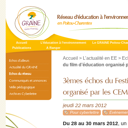
Réseau d’éducation à l’environn
en Poitou-Charentes
Accueil
L’éducation à l’environnement
Le GRAINE Poitou-Cha
Publications
A Ranger
Accueil
>
L’actualité en EE
>
Ec
Echos d’ailleurs
du film d’éducation organisé p
Actualité du GRAINE
Echos du réseau
3èmes échos du Festi
Communiqués et annonces
Veille pédagogique
organisé par les CE
Archives Cyberlettre
jeudi 22 mars 2012
Pour cyberlettre
Evénement
Du 28 au 30 mars 2012
, un