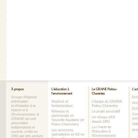
À propos
L’éducation à
Le GRAINE Poitou-
L’ac
l’environnement
Charentes
Groupe Régional
Echo
d’Animation
Repères et
L’équipe du GRAINE
Act
et d’Initiation à la
fondamentaux
Poitou-Charentes
Ech
Nature et à
Réseaux et
Le projet associatif
Com
l’Environnement, le
partenariats en
Un réseau d’EE
ann
GRAINE est une
Nouvelle-Aquitaine (et
depuis 1991
association
Vei
Poitou-Charentes)
La Charte de
indépendante et
Arc
Les structures
l’Education à
ouverte, créée en
spécialisées en EE en
l’Environnement
1991 par des acteurs