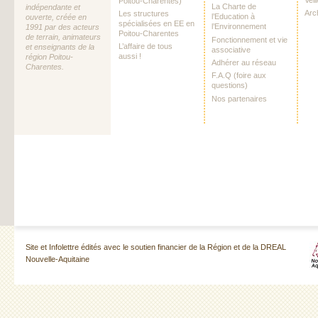
Poitou-Charentes)
La Charte de
indépendante et
Arc
Les structures
l’Education à
ouverte, créée en
spécialisées en EE en
l’Environnement
1991 par des acteurs
Poitou-Charentes
de terrain, animateurs
Fonctionnement et vie
L’affaire de tous
et enseignants de la
associative
aussi !
région Poitou-
Adhérer au réseau
Charentes.
F.A.Q (foire aux
questions)
Nos partenaires
Site et Infolettre édités avec le soutien financier de la Région et de la DREAL
Nouvelle-Aquitaine