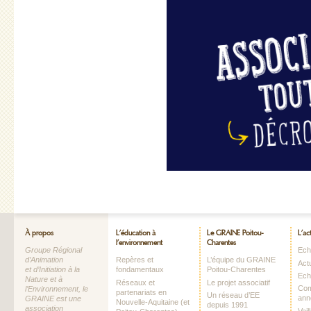
À propos
L’éducation à
Le GRAINE Poitou-
L’ac
l’environnement
Charentes
Groupe Régional
Echo
d’Animation
Repères et
L’équipe du GRAINE
Act
et d’Initiation à la
fondamentaux
Poitou-Charentes
Ech
Nature et à
Réseaux et
Le projet associatif
Com
l’Environnement, le
partenariats en
Un réseau d’EE
ann
GRAINE est une
Nouvelle-Aquitaine (et
depuis 1991
association
Vei