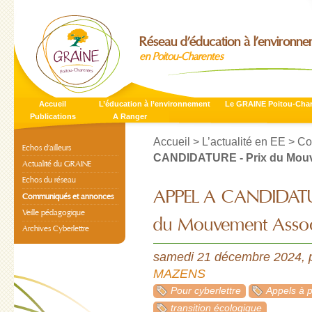
Réseau d’éducation à l’environn
en Poitou-Charentes
Accueil
L’éducation à l’environnement
Le GRAINE Poitou-Cha
Publications
A Ranger
Accueil
>
L’actualité en EE
>
Co
Echos d’ailleurs
CANDIDATURE - Prix du Mouv
Actualité du GRAINE
Echos du réseau
APPEL A CANDIDATUR
Communiqués et annonces
Veille pédagogique
du Mouvement Associ
Archives Cyberlettre
samedi 21 décembre 2024
,
MAZENS
Pour cyberlettre
Appels à p
transition écologique