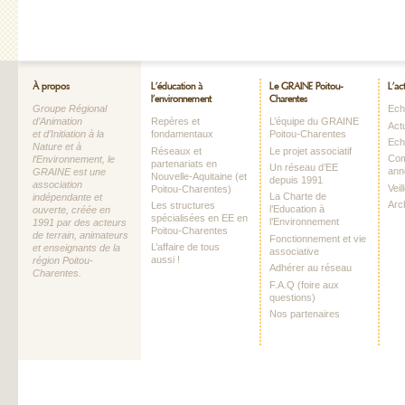
À propos
L’éducation à
Le GRAINE Poitou-
L’ac
l’environnement
Charentes
Groupe Régional
Echo
d’Animation
Repères et
L’équipe du GRAINE
Act
et d’Initiation à la
fondamentaux
Poitou-Charentes
Ech
Nature et à
Réseaux et
Le projet associatif
Com
l’Environnement, le
partenariats en
Un réseau d’EE
ann
GRAINE est une
Nouvelle-Aquitaine (et
depuis 1991
association
Vei
Poitou-Charentes)
La Charte de
indépendante et
Arc
Les structures
l’Education à
ouverte, créée en
spécialisées en EE en
l’Environnement
1991 par des acteurs
Poitou-Charentes
de terrain, animateurs
Fonctionnement et vie
L’affaire de tous
et enseignants de la
associative
aussi !
région Poitou-
Adhérer au réseau
Charentes.
F.A.Q (foire aux
questions)
Nos partenaires