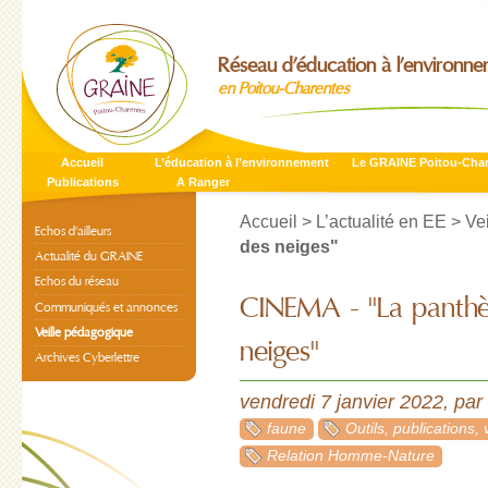
Réseau d’éducation à l’environn
en Poitou-Charentes
Accueil
L’éducation à l’environnement
Le GRAINE Poitou-Cha
Publications
A Ranger
Accueil
>
L’actualité en EE
>
Ve
Echos d’ailleurs
des neiges"
Actualité du GRAINE
Echos du réseau
CINEMA - "La panthè
Communiqués et annonces
Veille pédagogique
neiges"
Archives Cyberlettre
vendredi 7 janvier 2022
,
par
faune
Outils, publications,
Relation Homme-Nature