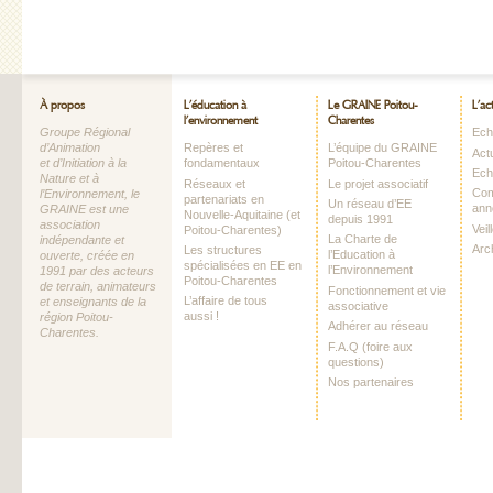
À propos
L’éducation à
Le GRAINE Poitou-
L’ac
l’environnement
Charentes
Groupe Régional
Echo
d’Animation
Repères et
L’équipe du GRAINE
Act
et d’Initiation à la
fondamentaux
Poitou-Charentes
Ech
Nature et à
Réseaux et
Le projet associatif
Com
l’Environnement, le
partenariats en
Un réseau d’EE
ann
GRAINE est une
Nouvelle-Aquitaine (et
depuis 1991
association
Vei
Poitou-Charentes)
La Charte de
indépendante et
Arc
Les structures
l’Education à
ouverte, créée en
spécialisées en EE en
l’Environnement
1991 par des acteurs
Poitou-Charentes
de terrain, animateurs
Fonctionnement et vie
L’affaire de tous
et enseignants de la
associative
aussi !
région Poitou-
Adhérer au réseau
Charentes.
F.A.Q (foire aux
questions)
Nos partenaires