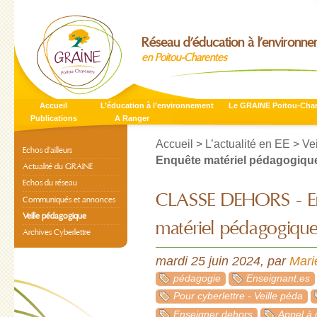
Réseau d’éducation à l’environn
en Poitou-Charentes
Accueil
L’éducation à l’environnement
Le GRAINE Poitou-Cha
Publications
A Ranger
Accueil
>
L’actualité en EE
>
Ve
Echos d’ailleurs
Enquête matériel pédagogiqu
Actualité du GRAINE
Echos du réseau
CLASSE DEHORS - E
Communiqués et annonces
Veille pédagogique
matériel pédagogiqu
Archives Cyberlettre
mardi 25 juin 2024
,
par
Mar
pédagogie
Enseignant.es
Pour cyberlettre - Veille péda
Enseigner dehors
Appel à 