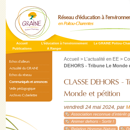
Réseau d’éducation à l’environn
en Poitou-Charentes
Accueil
L’éducation à l’environnement
Le GRAINE Poitou-Cha
Publications
A Ranger
Accueil
>
L’actualité en EE
>
Co
Echos d’ailleurs
DEHORS - Tribune Le Monde et
Actualité du GRAINE
Echos du réseau
CLASSE DEHORS - Tr
Communiqués et annonces
Veille pédagogique
Monde et pétition
Archives Cyberlettre
vendredi 24 mai 2024
,
par
M
Association reconnue d’intérêt 
Animer dehors - Sortir !
Relation Homme-Nature
Dy