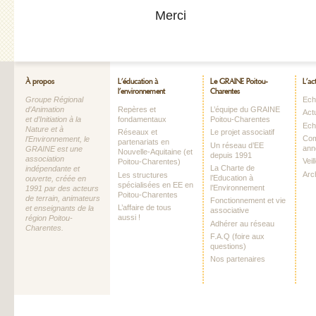
Merci
À propos
L’éducation à
Le GRAINE Poitou-
L’ac
l’environnement
Charentes
Groupe Régional
Echo
d’Animation
Repères et
L’équipe du GRAINE
Act
et d’Initiation à la
fondamentaux
Poitou-Charentes
Ech
Nature et à
Réseaux et
Le projet associatif
Com
l’Environnement, le
partenariats en
Un réseau d’EE
ann
GRAINE est une
Nouvelle-Aquitaine (et
depuis 1991
association
Vei
Poitou-Charentes)
La Charte de
indépendante et
Arc
Les structures
l’Education à
ouverte, créée en
spécialisées en EE en
l’Environnement
1991 par des acteurs
Poitou-Charentes
de terrain, animateurs
Fonctionnement et vie
L’affaire de tous
et enseignants de la
associative
aussi !
région Poitou-
Adhérer au réseau
Charentes.
F.A.Q (foire aux
questions)
Nos partenaires