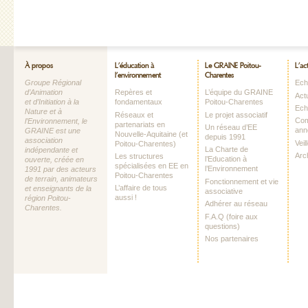
À propos
L’éducation à
Le GRAINE Poitou-
L’ac
l’environnement
Charentes
Groupe Régional
Echo
d’Animation
Repères et
L’équipe du GRAINE
Act
et d’Initiation à la
fondamentaux
Poitou-Charentes
Ech
Nature et à
Réseaux et
Le projet associatif
Com
l’Environnement, le
partenariats en
Un réseau d’EE
ann
GRAINE est une
Nouvelle-Aquitaine (et
depuis 1991
association
Vei
Poitou-Charentes)
La Charte de
indépendante et
Arc
Les structures
l’Education à
ouverte, créée en
spécialisées en EE en
l’Environnement
1991 par des acteurs
Poitou-Charentes
de terrain, animateurs
Fonctionnement et vie
L’affaire de tous
et enseignants de la
associative
aussi !
région Poitou-
Adhérer au réseau
Charentes.
F.A.Q (foire aux
questions)
Nos partenaires