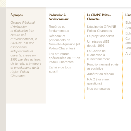
À propos
L’éducation à
Le GRAINE Poitou-
L’ac
l’environnement
Charentes
Groupe Régional
Echo
d’Animation
Repères et
L’équipe du GRAINE
Act
et d’Initiation à la
fondamentaux
Poitou-Charentes
Ech
Nature et à
Réseaux et
Le projet associatif
Com
l’Environnement, le
partenariats en
Un réseau d’EE
ann
GRAINE est une
Nouvelle-Aquitaine (et
depuis 1991
association
Vei
Poitou-Charentes)
La Charte de
indépendante et
Arc
Les structures
l’Education à
ouverte, créée en
spécialisées en EE en
l’Environnement
1991 par des acteurs
Poitou-Charentes
de terrain, animateurs
Fonctionnement et vie
L’affaire de tous
et enseignants de la
associative
aussi !
région Poitou-
Adhérer au réseau
Charentes.
F.A.Q (foire aux
questions)
Nos partenaires