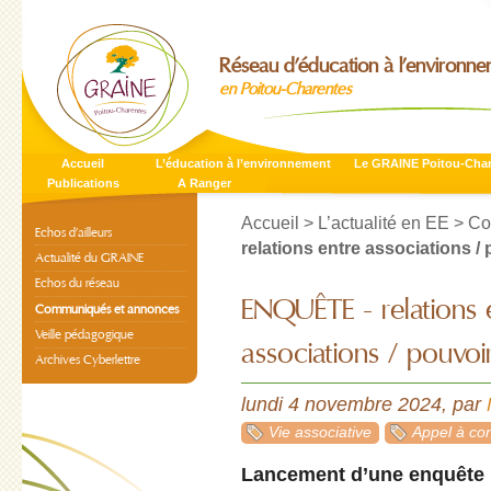
Réseau d’éducation à l’environn
en Poitou-Charentes
Accueil
L’éducation à l’environnement
Le GRAINE Poitou-Cha
Publications
A Ranger
Accueil
>
L’actualité en EE
>
Co
Echos d’ailleurs
relations entre associations /
Actualité du GRAINE
Echos du réseau
ENQUÊTE - relations 
Communiqués et annonces
Veille pédagogique
associations / pouvoi
Archives Cyberlettre
lundi 4 novembre 2024
,
par
Vie associative
Appel à con
Lancement d’une enquête na