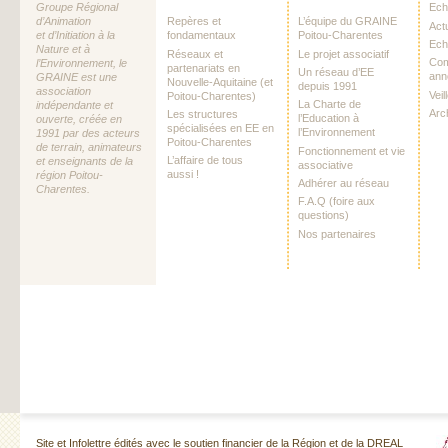
Groupe Régional
Echo
d’Animation
Repères et
L’équipe du GRAINE
Act
et d’Initiation à la
fondamentaux
Poitou-Charentes
Ech
Nature et à
Réseaux et
Le projet associatif
Com
l’Environnement, le
partenariats en
Un réseau d’EE
ann
GRAINE est une
Nouvelle-Aquitaine (et
depuis 1991
association
Vei
Poitou-Charentes)
La Charte de
indépendante et
Arc
Les structures
l’Education à
ouverte, créée en
spécialisées en EE en
l’Environnement
1991 par des acteurs
Poitou-Charentes
de terrain, animateurs
Fonctionnement et vie
L’affaire de tous
et enseignants de la
associative
aussi !
région Poitou-
Adhérer au réseau
Charentes.
F.A.Q (foire aux
questions)
Nos partenaires
Site et Infolettre édités avec le soutien financier de la Région et de la DREAL