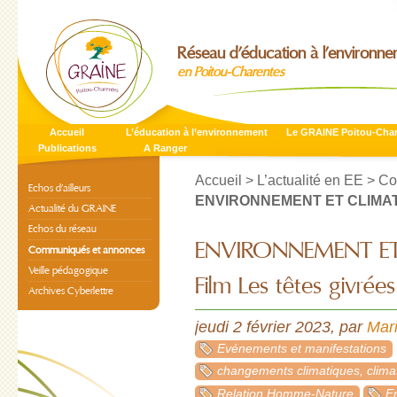
Réseau d’éducation à l’environn
en Poitou-Charentes
Accueil
L’éducation à l’environnement
Le GRAINE Poitou-Cha
Publications
A Ranger
Accueil
>
L’actualité en EE
>
Co
Echos d’ailleurs
ENVIRONNEMENT ET CLIMAT - 
Actualité du GRAINE
Echos du réseau
ENVIRONNEMENT ET
Communiqués et annonces
Veille pédagogique
Film Les têtes givrées
Archives Cyberlettre
jeudi 2 février 2023
,
par
Mar
Evénements et manifestations
changements climatiques, clima
Relation Homme-Nature
E