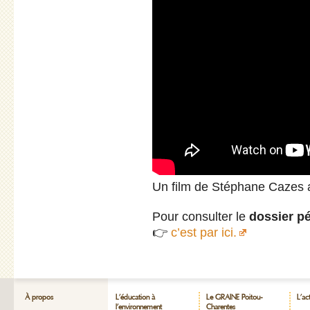
Un film de Stéphane Cazes a
Pour consulter le
dossier p
👉
c’est par ici.
À propos
L’éducation à
Le GRAINE Poitou-
L’ac
l’environnement
Charentes