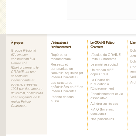
À propos
L’éducation à
Le GRAINE Poitou-
L’ac
l’environnement
Charentes
Groupe Régional
Echo
d’Animation
Repères et
L’équipe du GRAINE
Act
et d’Initiation à la
fondamentaux
Poitou-Charentes
Ech
Nature et à
Réseaux et
Le projet associatif
Com
l’Environnement, le
partenariats en
Un réseau d’EE
ann
GRAINE est une
Nouvelle-Aquitaine (et
depuis 1991
association
Vei
Poitou-Charentes)
La Charte de
indépendante et
Arc
Les structures
l’Education à
ouverte, créée en
spécialisées en EE en
l’Environnement
1991 par des acteurs
Poitou-Charentes
de terrain, animateurs
Fonctionnement et vie
L’affaire de tous
et enseignants de la
associative
aussi !
région Poitou-
Adhérer au réseau
Charentes.
F.A.Q (foire aux
questions)
Nos partenaires