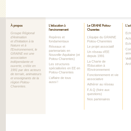
À propos
L’éducation à
Le GRAINE Poitou-
L’ac
l’environnement
Charentes
Groupe Régional
Echo
d’Animation
Repères et
L’équipe du GRAINE
Act
et d’Initiation à la
fondamentaux
Poitou-Charentes
Ech
Nature et à
Réseaux et
Le projet associatif
Com
l’Environnement, le
partenariats en
Un réseau d’EE
ann
GRAINE est une
Nouvelle-Aquitaine (et
depuis 1991
association
Vei
Poitou-Charentes)
La Charte de
indépendante et
Arc
Les structures
l’Education à
ouverte, créée en
spécialisées en EE en
l’Environnement
1991 par des acteurs
Poitou-Charentes
de terrain, animateurs
Fonctionnement et vie
L’affaire de tous
et enseignants de la
associative
aussi !
région Poitou-
Adhérer au réseau
Charentes.
F.A.Q (foire aux
questions)
Nos partenaires