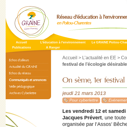
Réseau d’éducation à l’environn
en Poitou-Charentes
Accueil
L’éducation à l’environnement
Le GRAINE Poitou-Cha
Publications
A Ranger
Accueil
>
L’actualité en EE
>
Co
Echos d’ailleurs
festival de l’écologie désirable
Actualité du GRAINE
Echos du réseau
On sème, 1er festival
Communiqués et annonces
Veille pédagogique
jeudi 21 mars 2013
Archives Cyberlettre
Pour cyberlettre
Evénement
Les vendredi 12 et samedi 1
Jacques Prévert
, une toute
organisée par l’Assos’ Bêche