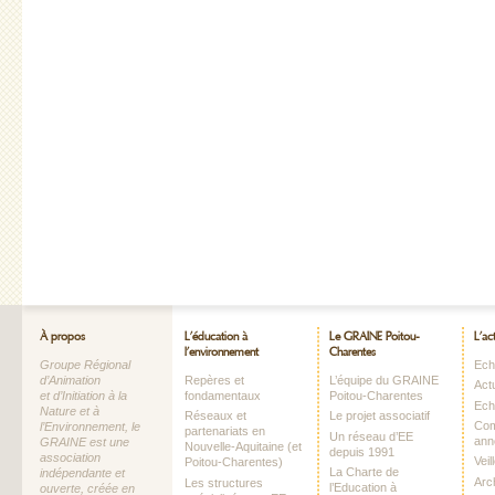
À propos
L’éducation à
Le GRAINE Poitou-
L’ac
l’environnement
Charentes
Groupe Régional
Echo
d’Animation
Repères et
L’équipe du GRAINE
Act
et d’Initiation à la
fondamentaux
Poitou-Charentes
Ech
Nature et à
Réseaux et
Le projet associatif
Com
l’Environnement, le
partenariats en
Un réseau d’EE
ann
GRAINE est une
Nouvelle-Aquitaine (et
depuis 1991
association
Vei
Poitou-Charentes)
La Charte de
indépendante et
Arc
Les structures
l’Education à
ouverte, créée en