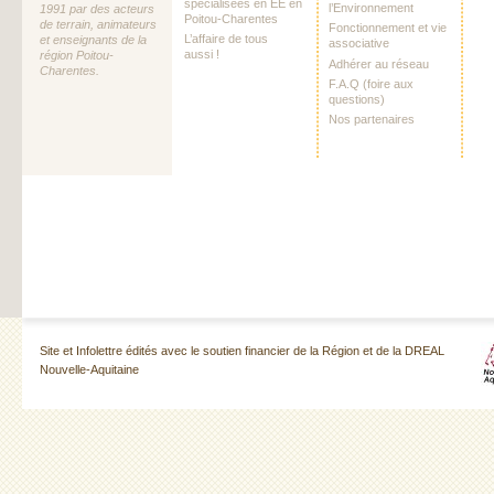
spécialisées en EE en
l’Environnement
1991 par des acteurs
Poitou-Charentes
de terrain, animateurs
Fonctionnement et vie
L’affaire de tous
et enseignants de la
associative
aussi !
région Poitou-
Adhérer au réseau
Charentes.
F.A.Q (foire aux
questions)
Nos partenaires
Site et Infolettre édités avec le soutien financier de la Région et de la DREAL
Nouvelle-Aquitaine