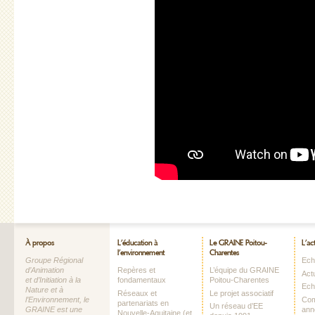
À propos
L’éducation à
Le GRAINE Poitou-
L’ac
l’environnement
Charentes
Groupe Régional
Echo
d’Animation
Repères et
L’équipe du GRAINE
Act
et d’Initiation à la
fondamentaux
Poitou-Charentes
Ech
Nature et à
Réseaux et
Le projet associatif
Com
l’Environnement, le
partenariats en
Un réseau d’EE
ann
GRAINE est une
Nouvelle-Aquitaine (et