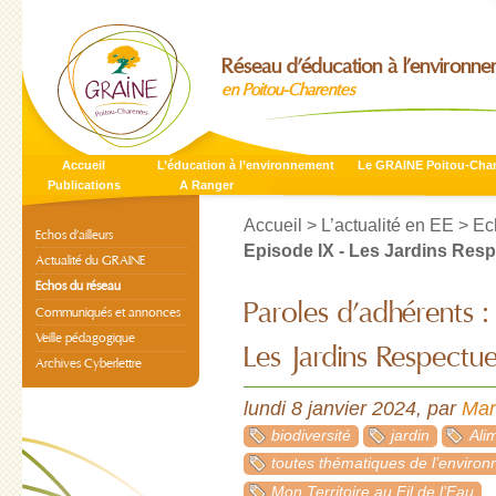
Réseau d’éducation à l’environn
en Poitou-Charentes
Accueil
L’éducation à l’environnement
Le GRAINE Poitou-Cha
Publications
A Ranger
Accueil
>
L’actualité en EE
>
Ec
Echos d’ailleurs
Episode IX - Les Jardins Res
Actualité du GRAINE
Echos du réseau
Paroles d’adhérents :
Communiqués et annonces
Veille pédagogique
Les Jardins Respectu
Archives Cyberlettre
lundi 8 janvier 2024
,
par
Ma
biodiversité
jardin
Ali
toutes thématiques de l’enviro
Mon Territoire au Fil de l’Eau