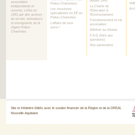
depuis 1991
association
Vei
Poitou-Charentes)
La Charte de
indépendante et
Arc
Les structures
l’Education à
ouverte, créée en
spécialisées en EE en
l’Environnement
1991 par des acteurs
Poitou-Charentes
de terrain, animateurs
Fonctionnement et vie
L’affaire de tous
et enseignants de la
associative
aussi !
région Poitou-
Adhérer au réseau
Charentes.
F.A.Q (foire aux
questions)
Nos partenaires
Site et Infolettre édités avec le soutien financier de la Région et de la DREAL
Nouvelle-Aquitaine