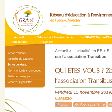
Réseau d’éducation à l’environn
en Poitou-Charentes
Accueil
L’éducation à l’environnement
Le GRAINE Poitou-Cha
Publications
A Ranger
Accueil
>
L’actualité en EE
>
Ec
Echos d’ailleurs
sur l’association Transibus
Actualité du GRAINE
Echos du réseau
QUI-ETES-VOUS ? Z
Communiqués et annonces
Veille pédagogique
l’association Transibu
Archives Cyberlettre
vendredi 15 novembre 2019
Carasso
Zoom
Pour cyberlettre