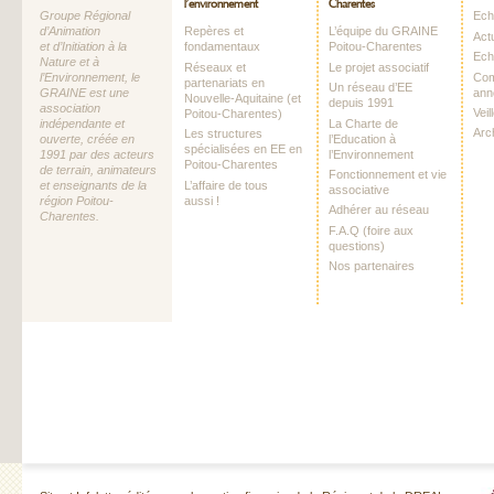
l’environnement
Charentes
Groupe Régional
Echo
d’Animation
Repères et
L’équipe du GRAINE
Act
et d’Initiation à la
fondamentaux
Poitou-Charentes
Ech
Nature et à
Réseaux et
Le projet associatif
Com
l’Environnement, le
partenariats en
Un réseau d’EE
ann
GRAINE est une
Nouvelle-Aquitaine (et
depuis 1991
association
Vei
Poitou-Charentes)
La Charte de
indépendante et
Arc
Les structures
l’Education à
ouverte, créée en
spécialisées en EE en
l’Environnement
1991 par des acteurs
Poitou-Charentes
de terrain, animateurs
Fonctionnement et vie
L’affaire de tous
et enseignants de la
associative
aussi !
région Poitou-
Adhérer au réseau
Charentes.
F.A.Q (foire aux
questions)
Nos partenaires