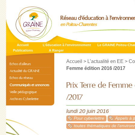
Réseau d’éducation à l’environn
en Poitou-Charentes
Accueil
L’éducation à l’environnement
Le GRAINE Poitou-Cha
Publications
A Ranger
Accueil
>
L’actualité en EE
>
Co
Echos d’ailleurs
Femme édition 2016 /2017
Actualité du GRAINE
Echos du réseau
Prix Terre de Femme 
Communiqués et annonces
Veille pédagogique
/2017
Archives Cyberlettre
lundi 20 juin 2016
Pour cyberlettre
Appels à p
toutes thématiques de l’enviro