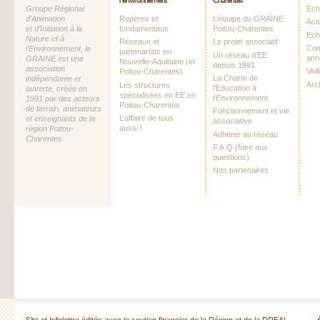
l’environnement
Charentes
Groupe Régional
Echo
d’Animation
Repères et
L’équipe du GRAINE
Act
et d’Initiation à la
fondamentaux
Poitou-Charentes
Ech
Nature et à
Réseaux et
Le projet associatif
Com
l’Environnement, le
partenariats en
Un réseau d’EE
ann
GRAINE est une
Nouvelle-Aquitaine (et
depuis 1991
association
Vei
Poitou-Charentes)
La Charte de
indépendante et
Arc
Les structures
l’Education à
ouverte, créée en
spécialisées en EE en
l’Environnement
1991 par des acteurs
Poitou-Charentes
de terrain, animateurs
Fonctionnement et vie
L’affaire de tous
et enseignants de la
associative
aussi !
région Poitou-
Adhérer au réseau
Charentes.
F.A.Q (foire aux
questions)
Nos partenaires
Site et Infolettre édités avec le soutien financier de la Région et de la DREAL