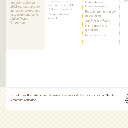
Arc
Les structures
l’Education à
ouverte, créée en
spécialisées en EE en
l’Environnement
1991 par des acteurs
Poitou-Charentes
de terrain, animateurs
Fonctionnement et vie
L’affaire de tous
et enseignants de la
associative
aussi !
région Poitou-
Adhérer au réseau
Charentes.
F.A.Q (foire aux
questions)
Nos partenaires
Site et Infolettre édités avec le soutien financier de la Région et de la DREAL
Nouvelle-Aquitaine