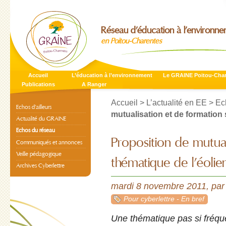
Réseau d’éducation à l’environn
en Poitou-Charentes
Accueil
L’éducation à l’environnement
Le GRAINE Poitou-Cha
Publications
A Ranger
Accueil
>
L’actualité en EE
>
Ec
Echos d’ailleurs
mutualisation et de formation s
Actualité du GRAINE
Echos du réseau
Proposition de mutual
Communiqués et annonces
Veille pédagogique
thématique de l’éolie
Archives Cyberlettre
mardi 8 novembre 2011
,
pa
Pour cyberlettre - En bref
Une thématique pas si fréque