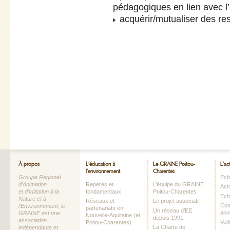
pédagogiques en lien avec l
acquérir/mutualiser des r
À propos
L’éducation à
Le GRAINE Poitou-
L’ac
l’environnement
Charentes
Groupe Régional
Echo
d’Animation
Repères et
L’équipe du GRAINE
Act
et d’Initiation à la
fondamentaux
Poitou-Charentes
Ech
Nature et à
Réseaux et
Le projet associatif
Com
l’Environnement, le
partenariats en
Un réseau d’EE
ann
GRAINE est une
Nouvelle-Aquitaine (et
depuis 1991
association
Vei
Poitou-Charentes)
La Charte de
indépendante et