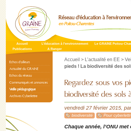
Réseau d’éducation à l’environn
en Poitou-Charentes
Accueil
L’éducation à l’environnement
Le GRAINE Poitou-Cha
Publications
A Ranger
Accueil
>
L’actualité en EE
>
Ve
Echos d’ailleurs
pieds ! La biodiversité des so
Actualité du GRAINE
Echos du réseau
Regardez sous vos pi
Communiqués et annonces
Veille pédagogique
biodiversité des sols 
Archives Cyberlettre
vendredi 27 février 2015
,
pa
biodiversité
Pour cyberlettr
Chaque année, l’ONU met 