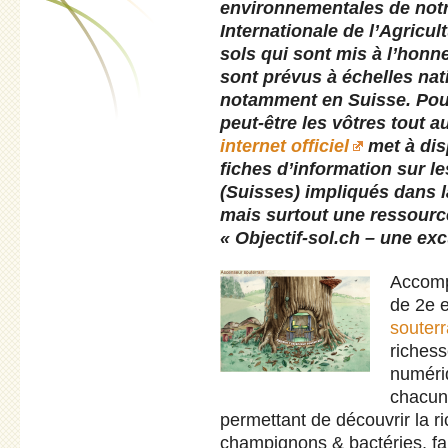
environnementales de notr
Internationale de l’Agricul
sols qui sont mis à l’hon
sont prévus à échelles nati
notamment en Suisse. Po
peut-être les vôtres tout 
internet officiel
met à dis
fiches d’information sur l
(Suisses) impliqués dans l
mais surtout une ressourc
« Objectif-sol.ch – une exc
Accomp
de 2e 
souterr
richess
numériq
chacun
permettant de découvrir la ri
champignons & bactéries, fa