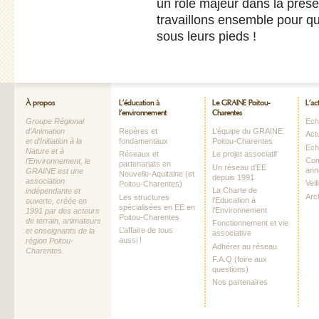
un rôle majeur dans la préser
travaillons ensemble pour qu
sous leurs pieds !
À propos
L’éducation à
Le GRAINE Poitou-
L’ac
l’environnement
Charentes
Groupe Régional
Echo
d’Animation
Repères et
L’équipe du GRAINE
Act
et d’Initiation à la
fondamentaux
Poitou-Charentes
Ech
Nature et à
Réseaux et
Le projet associatif
Com
l’Environnement, le
partenariats en
Un réseau d’EE
ann
GRAINE est une
Nouvelle-Aquitaine (et
depuis 1991
association
Vei
Poitou-Charentes)
La Charte de
indépendante et
Arc
Les structures
l’Education à
ouverte, créée en
spécialisées en EE en
l’Environnement
1991 par des acteurs
Poitou-Charentes
de terrain, animateurs
Fonctionnement et vie
L’affaire de tous
et enseignants de la
associative
aussi !
région Poitou-
Adhérer au réseau
Charentes.
F.A.Q (foire aux
questions)
Nos partenaires