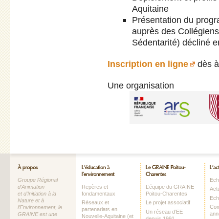
Aquitaine
Présentation du prog
auprès des Collégiens 
Sédentarité) décliné 
Inscription en ligne
dès à
Une organisation
À propos
L’éducation à
Le GRAINE Poitou-
L’ac
l’environnement
Charentes
Groupe Régional
Echo
d’Animation
Repères et
L’équipe du GRAINE
Act
et d’Initiation à la
fondamentaux
Poitou-Charentes
Ech
Nature et à
Réseaux et
Le projet associatif
Com
l’Environnement, le
partenariats en
Un réseau d’EE
ann
GRAINE est une
Nouvelle-Aquitaine (et
depuis 1991