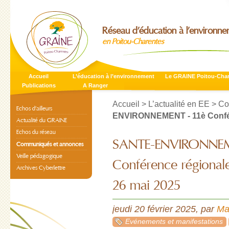
Réseau d’éducation à l’environn
en Poitou-Charentes
Accueil
L’éducation à l’environnement
Le GRAINE Poitou-Cha
Publications
A Ranger
Accueil
>
L’actualité en EE
>
Co
Echos d’ailleurs
ENVIRONNEMENT - 11è Conféren
Actualité du GRAINE
Echos du réseau
SANTE-ENVIRONNEM
Communiqués et annonces
Veille pédagogique
Conférence régionale
Archives Cyberlettre
26 mai 2025
jeudi 20 février 2025
,
par
Ma
Evénements et manifestations