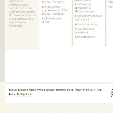
association
Vei
Poitou-Charentes)
La Charte de
indépendante et
Arc
Les structures
l’Education à
ouverte, créée en
spécialisées en EE en
l’Environnement
1991 par des acteurs
Poitou-Charentes
de terrain, animateurs
Fonctionnement et vie
L’affaire de tous
et enseignants de la
associative
aussi !
région Poitou-
Adhérer au réseau
Charentes.
F.A.Q (foire aux
questions)
Nos partenaires
Site et Infolettre édités avec le soutien financier de la Région et de la DREAL
Nouvelle-Aquitaine