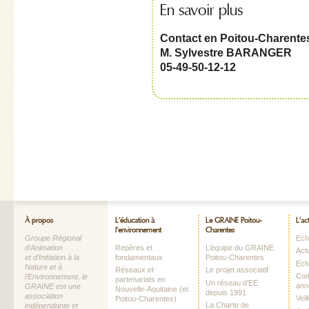
En savoir plus
Contact en Poitou-Charentes
M. Sylvestre BARANGER
05-49-50-12-12
À propos
L’éducation à
Le GRAINE Poitou-
L’ac
l’environnement
Charentes
Groupe Régional
Echo
d’Animation
Repères et
L’équipe du GRAINE
Act
et d’Initiation à la
fondamentaux
Poitou-Charentes
Ech
Nature et à
Réseaux et
Le projet associatif
Com
l’Environnement, le
partenariats en
Un réseau d’EE
ann
GRAINE est une
Nouvelle-Aquitaine (et
depuis 1991
association
Vei
Poitou-Charentes)
La Charte de
indépendante et