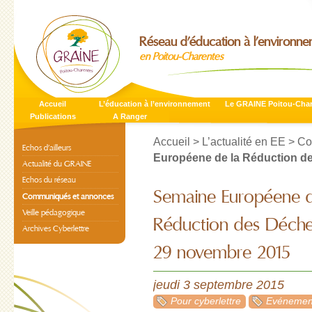
Réseau d’éducation à l’environn
en Poitou-Charentes
Accueil
L’éducation à l’environnement
Le GRAINE Poitou-Cha
Publications
A Ranger
Accueil
>
L’actualité en EE
>
Co
Echos d’ailleurs
Européene de la Réduction de
Actualité du GRAINE
Echos du réseau
Semaine Européene d
Communiqués et annonces
Veille pédagogique
Réduction des Déche
Archives Cyberlettre
29 novembre 2015
jeudi 3 septembre 2015
Pour cyberlettre
Evénement