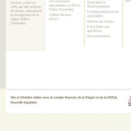
Arc
Les structures
l’Education à
ouverte, créée en
spécialisées en EE en
l’Environnement
1991 par des acteurs
Poitou-Charentes
de terrain, animateurs
Fonctionnement et vie
L’affaire de tous
et enseignants de la
associative
aussi !
région Poitou-
Adhérer au réseau
Charentes.
F.A.Q (foire aux
questions)
Nos partenaires
Site et Infolettre édités avec le soutien financier de la Région et de la DREAL
Nouvelle-Aquitaine