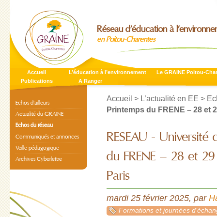
Réseau d’éducation à l’environn
en Poitou-Charentes
Accueil
L’éducation à l’environnement
Le GRAINE Poitou-Cha
Publications
A Ranger
Accueil
>
L’actualité en EE
>
Ec
Echos d’ailleurs
Printemps du FRENE – 28 et 29
Actualité du GRAINE
Echos du réseau
RESEAU - Université 
Communiqués et annonces
Veille pédagogique
du FRENE – 28 et 29
Archives Cyberlettre
Paris
mardi 25 février 2025
,
par
H
Formations et journées d’écha