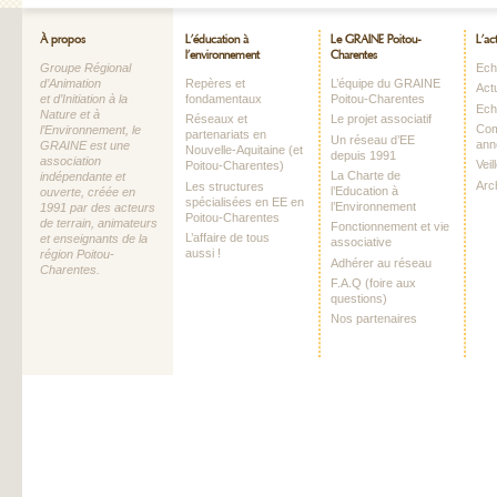
À propos
L’éducation à
Le GRAINE Poitou-
L’ac
l’environnement
Charentes
Groupe Régional
Echo
d’Animation
Repères et
L’équipe du GRAINE
Act
et d’Initiation à la
fondamentaux
Poitou-Charentes
Ech
Nature et à
Réseaux et
Le projet associatif
Com
l’Environnement, le
partenariats en
Un réseau d’EE
ann
GRAINE est une
Nouvelle-Aquitaine (et
depuis 1991
association
Vei
Poitou-Charentes)
La Charte de
indépendante et
Arc
Les structures
l’Education à
ouverte, créée en
spécialisées en EE en
l’Environnement
1991 par des acteurs
Poitou-Charentes
de terrain, animateurs
Fonctionnement et vie
L’affaire de tous
et enseignants de la
associative
aussi !
région Poitou-
Adhérer au réseau
Charentes.
F.A.Q (foire aux
questions)
Nos partenaires