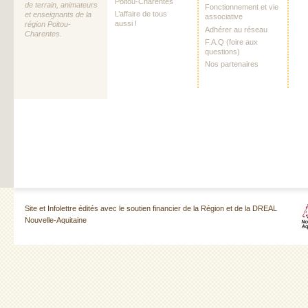
Poitou-Charentes
de terrain, animateurs
Fonctionnement et vie
L’affaire de tous
et enseignants de la
associative
aussi !
région Poitou-
Adhérer au réseau
Charentes.
F.A.Q (foire aux
questions)
Nos partenaires
Site et Infolettre édités avec le soutien financier de la Région et de la DREAL
Nouvelle-Aquitaine