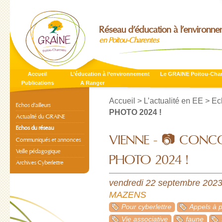
Réseau d’éducation à l’environn
en Poitou-Charentes
Accueil
L’éducation à l’environnement
Le GRAINE Poitou-Cha
Publications
A Ranger
Accueil
>
L’actualité en EE
>
Ec
Echos d’ailleurs
PHOTO 2024 !
Actualité du GRAINE
Echos du réseau
VIENNE - 📷 CON
Communiqués et annonces
Veille pédagogique
PHOTO 2024 !
Archives Cyberlettre
vendredi 22 septembre 202
MAZENS
Pour cyberlettre
Appels à p
Vie associative
faune