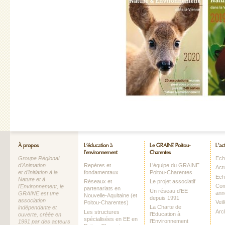
À propos
L’éducation à
Le GRAINE Poitou-
L’ac
l’environnement
Charentes
Groupe Régional
Echo
d’Animation
Repères et
L’équipe du GRAINE
Act
et d’Initiation à la
fondamentaux
Poitou-Charentes
Ech
Nature et à
Réseaux et
Le projet associatif
Com
l’Environnement, le
partenariats en
Un réseau d’EE
ann
GRAINE est une
Nouvelle-Aquitaine (et
depuis 1991
association
Vei
Poitou-Charentes)
La Charte de
indépendante et
Arc
Les structures
l’Education à
ouverte, créée en
spécialisées en EE en
l’Environnement
1991 par des acteurs