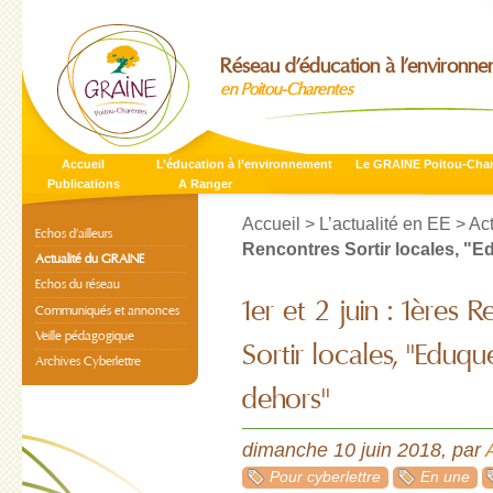
Réseau d’éducation à l’environn
en Poitou-Charentes
Accueil
L’éducation à l’environnement
Le GRAINE Poitou-Cha
Publications
A Ranger
Accueil
>
L’actualité en EE
>
Ac
Echos d’ailleurs
Rencontres Sortir locales, "Ed
Actualité du GRAINE
Echos du réseau
1er et 2 juin : 1ères 
Communiqués et annonces
Veille pédagogique
Sortir locales, "Eduqu
Archives Cyberlettre
dehors"
dimanche 10 juin 2018
,
par
Pour cyberlettre
En une