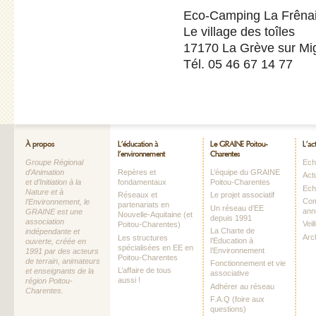
Eco-Camping La Frênaie
Le village des toîles
17170 La Grève sur Mi
Tél. 05 46 67 14 77
À propos
L’éducation à
Le GRAINE Poitou-
L’ac
l’environnement
Charentes
Groupe Régional
Echo
d’Animation
Repères et
L’équipe du GRAINE
Act
et d’Initiation à la
fondamentaux
Poitou-Charentes
Ech
Nature et à
Réseaux et
Le projet associatif
Com
l’Environnement, le
partenariats en
Un réseau d’EE
ann
GRAINE est une
Nouvelle-Aquitaine (et
depuis 1991
association
Vei
Poitou-Charentes)
La Charte de
indépendante et
Arc
Les structures
l’Education à
ouverte, créée en
spécialisées en EE en
l’Environnement
1991 par des acteurs
Poitou-Charentes
de terrain, animateurs
Fonctionnement et vie
L’affaire de tous
et enseignants de la
associative
aussi !
région Poitou-
Adhérer au réseau
Charentes.
F.A.Q (foire aux
questions)