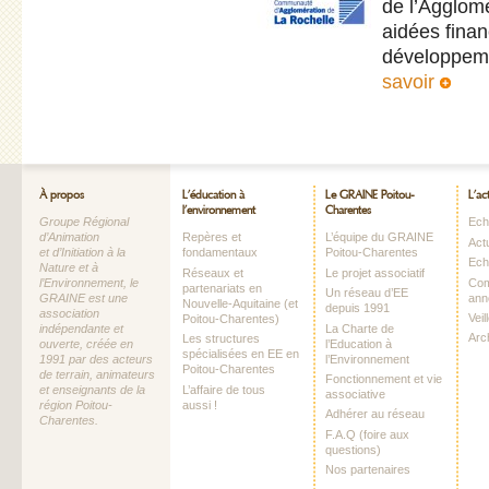
de l’Agglom
aidées finan
développeme
savoir
À propos
L’éducation à
Le GRAINE Poitou-
L’ac
l’environnement
Charentes
Groupe Régional
Echo
d’Animation
Repères et
L’équipe du GRAINE
Act
et d’Initiation à la
fondamentaux
Poitou-Charentes
Ech
Nature et à
Réseaux et
Le projet associatif
Com
l’Environnement, le
partenariats en
Un réseau d’EE
ann
GRAINE est une
Nouvelle-Aquitaine (et
depuis 1991
association
Vei
Poitou-Charentes)
La Charte de
indépendante et
Arc
Les structures
l’Education à
ouverte, créée en
spécialisées en EE en
l’Environnement
1991 par des acteurs
Poitou-Charentes
de terrain, animateurs
Fonctionnement et vie
L’affaire de tous
et enseignants de la
associative
aussi !
région Poitou-
Adhérer au réseau
Charentes.
F.A.Q (foire aux
questions)
Nos partenaires