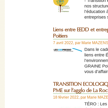
- Transition
nos structur
l’éducation 
entreprises 
Liens entre EEDD et entre
Poitiers
7 avril 2022
,
par
Marie MAZEN
Dans le cad
liens entre 
l’environne
GRAINE Poit
vous d’affa
TRANSITION ECOLOGIQU
PME sur l’agglo de La Roc
18 février 2022
,
par
Marie MAZ
TÉRO : Les 