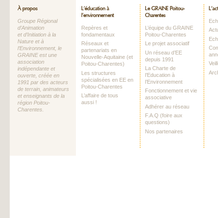
À propos
L’éducation à
Le GRAINE Poitou-
L’ac
l’environnement
Charentes
Groupe Régional
Echo
d’Animation
Repères et
L’équipe du GRAINE
Act
et d’Initiation à la
fondamentaux
Poitou-Charentes
Ech
Nature et à
Réseaux et
Le projet associatif
Com
l’Environnement, le
partenariats en
Un réseau d’EE
ann
GRAINE est une
Nouvelle-Aquitaine (et
depuis 1991
association
Vei
Poitou-Charentes)
La Charte de
indépendante et
Arc
Les structures
l’Education à
ouverte, créée en
spécialisées en EE en
l’Environnement
1991 par des acteurs
Poitou-Charentes
de terrain, animateurs
Fonctionnement et vie
L’affaire de tous
et enseignants de la
associative
aussi !
région Poitou-
Adhérer au réseau
Charentes.
F.A.Q (foire aux
questions)
Nos partenaires