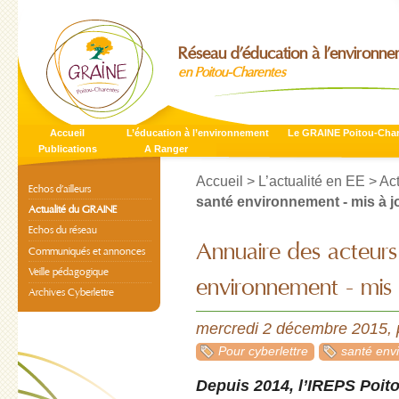
Réseau d’éducation à l’environn
en Poitou-Charentes
Accueil
L’éducation à l’environnement
Le GRAINE Poitou-Cha
Publications
A Ranger
Accueil
>
L’actualité en EE
>
Ac
Echos d’ailleurs
santé environnement - mis à j
Actualité du GRAINE
Echos du réseau
Annuaire des acteurs
Communiqués et annonces
Veille pédagogique
environnement - mis 
Archives Cyberlettre
mercredi 2 décembre 2015
,
Pour cyberlettre
santé env
Depuis 2014, l’IREPS Poito