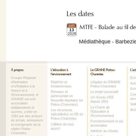
Les dates
MTFE - Balade au fil de
juin
13
2026
Médiathèque - Barbezie
À propos
L’éducation à
Le GRAINE Poitou-
L’ac
l’environnement
Charentes
Groupe Régional
Echo
d’Animation
Repères et
L’équipe du GRAINE
Act
et d’Initiation à la
fondamentaux
Poitou-Charentes
Ech
Nature et à
Réseaux et
Le projet associatif
Com
l’Environnement, le
partenariats en
Un réseau d’EE
ann
GRAINE est une
Nouvelle-Aquitaine (et
depuis 1991
association
Vei
Poitou-Charentes)
La Charte de
indépendante et
Arc
Les structures
l’Education à
ouverte, créée en
spécialisées en EE en
l’Environnement
1991 par des acteurs
Poitou-Charentes
de terrain, animateurs
Fonctionnement et vie
L’affaire de tous
et enseignants de la
associative
aussi !
région Poitou-
Adhérer au réseau
Charentes.