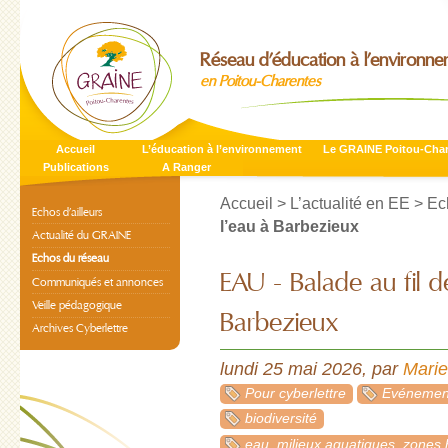
Réseau d’éducation à l’environn
en Poitou-Charentes
Accueil
L’éducation à l’environnement
Le GRAINE Poitou-Cha
Publications
A Ranger
Accueil
>
L’actualité en EE
>
Ec
Echos d’ailleurs
l’eau à Barbezieux
Actualité du GRAINE
Echos du réseau
EAU - Balade au fil d
Communiqués et annonces
Veille pédagogique
Barbezieux
Archives Cyberlettre
lundi 25 mai 2026
,
par
Mari
Pour cyberlettre
Evénement
biodiversité
eau, milieux aquatiques, zones