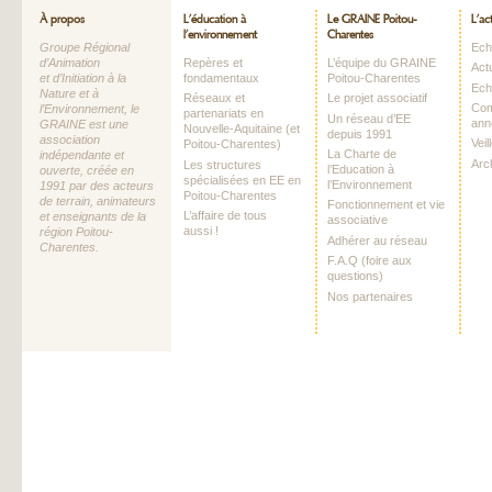
À propos
L’éducation à
Le GRAINE Poitou-
L’ac
l’environnement
Charentes
Groupe Régional
Echo
d’Animation
Repères et
L’équipe du GRAINE
Act
et d’Initiation à la
fondamentaux
Poitou-Charentes
Ech
Nature et à
Réseaux et
Le projet associatif
Com
l’Environnement, le
partenariats en
Un réseau d’EE
ann
GRAINE est une
Nouvelle-Aquitaine (et
depuis 1991
association
Vei
Poitou-Charentes)
La Charte de
indépendante et
Arc
Les structures
l’Education à
ouverte, créée en
spécialisées en EE en
l’Environnement
1991 par des acteurs
Poitou-Charentes
de terrain, animateurs
Fonctionnement et vie
L’affaire de tous
et enseignants de la
associative
aussi !
région Poitou-
Adhérer au réseau
Charentes.
F.A.Q (foire aux
questions)
Nos partenaires