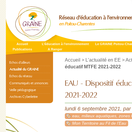
Réseau d’éducation à l’environn
en Poitou-Charentes
Accueil
L’éducation à l’environnement
Le GRAINE Poitou-Cha
Publications
A Ranger
Accueil
>
L’actualité en EE
>
Ac
Echos d’ailleurs
éducatif MTFE 2021-2022
Actualité du GRAINE
Echos du réseau
EAU - Dispositif éduc
Communiqués et annonces
Veille pédagogique
2021-2022
Archives Cyberlettre
lundi 6 septembre 2021
,
pa
eau, milieux aquatiques, zones
Mon Territoire au Fil de l’Eau