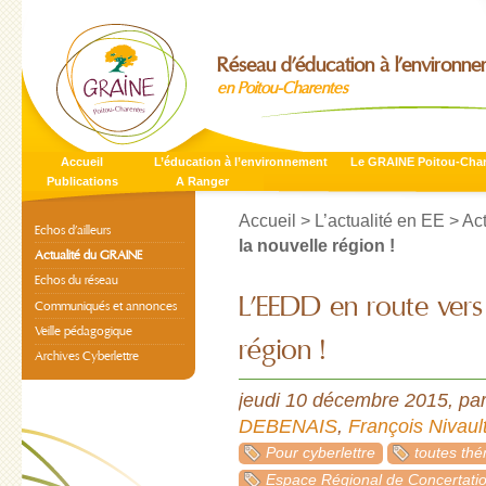
Réseau d’éducation à l’environn
en Poitou-Charentes
Accueil
L’éducation à l’environnement
Le GRAINE Poitou-Cha
Publications
A Ranger
Accueil
>
L’actualité en EE
>
Ac
Echos d’ailleurs
la nouvelle région !
Actualité du GRAINE
Echos du réseau
L’EEDD en route vers 
Communiqués et annonces
Veille pédagogique
région !
Archives Cyberlettre
jeudi 10 décembre 2015
,
pa
DEBENAIS
,
François Nivaul
Pour cyberlettre
toutes th
Espace Régional de Concertati