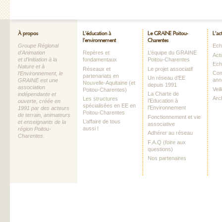
À propos
L’éducation à
Le GRAINE Poitou-
L’ac
l’environnement
Charentes
Groupe Régional
Echo
d’Animation
Repères et
L’équipe du GRAINE
Act
et d’Initiation à la
fondamentaux
Poitou-Charentes
Ech
Nature et à
Réseaux et
Le projet associatif
Com
l’Environnement, le
partenariats en
Un réseau d’EE
ann
GRAINE est une
Nouvelle-Aquitaine (et
depuis 1991
association
Vei
Poitou-Charentes)
La Charte de
indépendante et
Arc
Les structures
l’Education à
ouverte, créée en
spécialisées en EE en
l’Environnement
1991 par des acteurs
Poitou-Charentes
de terrain, animateurs
Fonctionnement et vie
L’affaire de tous
et enseignants de la
associative
aussi !
région Poitou-
Adhérer au réseau
Charentes.
F.A.Q (foire aux
questions)
Nos partenaires