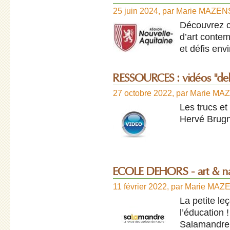
25 juin 2024
,
par
Marie MAZEN
Découvrez ce
d’art contem
et défis en
RESSOURCES : vidéos "deho
27 octobre 2022
,
par
Marie MA
Les trucs et
Hervé Brugn
ECOLE DEHORS - art & n
11 février 2022
,
par
Marie MAZ
La petite le
l’éducation 
Salamandre