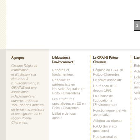
1
À propos
L’éducation à
Le GRAINE Poitou-
L’ac
l’environnement
Charentes
Groupe Régional
Echo
d’Animation
Repères et
L’équipe du GRAINE
Act
et d’Initiation à la
fondamentaux
Poitou-Charentes
Ech
Nature et à
Réseaux et
Le projet associatif
Com
l’Environnement, le
partenariats en
Un réseau d’EE
ann
GRAINE est une
Nouvelle-Aquitaine (et
depuis 1991
association
Vei
Poitou-Charentes)
La Charte de
indépendante et
Arc
Les structures
l’Education à
ouverte, créée en
spécialisées en EE en
l’Environnement
1991 par des acteurs
Poitou-Charentes
de terrain, animateurs
Fonctionnement et vie
L’affaire de tous
et enseignants de la
associative
aussi !
région Poitou-
Adhérer au réseau
Charentes.
F.A.Q (foire aux
questions)
Nos partenaires