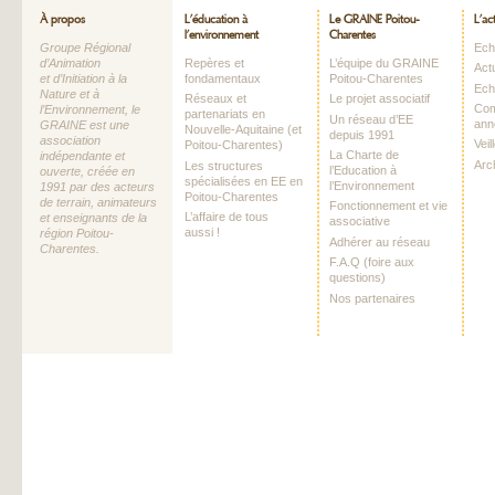
À propos
L’éducation à
Le GRAINE Poitou-
L’ac
l’environnement
Charentes
Groupe Régional
Echo
d’Animation
Repères et
L’équipe du GRAINE
Act
et d’Initiation à la
fondamentaux
Poitou-Charentes
Ech
Nature et à
Réseaux et
Le projet associatif
Com
l’Environnement, le
partenariats en
Un réseau d’EE
ann
GRAINE est une
Nouvelle-Aquitaine (et
depuis 1991
association
Vei
Poitou-Charentes)
La Charte de
indépendante et
Arc
Les structures
l’Education à
ouverte, créée en
spécialisées en EE en
l’Environnement
1991 par des acteurs
Poitou-Charentes
de terrain, animateurs
Fonctionnement et vie
L’affaire de tous
et enseignants de la
associative
aussi !
région Poitou-
Adhérer au réseau
Charentes.
F.A.Q (foire aux
questions)
Nos partenaires