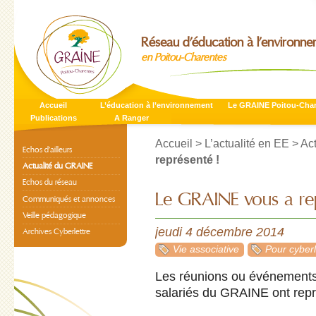
Réseau d’éducation à l’environn
en Poitou-Charentes
Accueil
L’éducation à l’environnement
Le GRAINE Poitou-Cha
Publications
A Ranger
Accueil
>
L’actualité en EE
>
Ac
Echos d’ailleurs
représenté !
Actualité du GRAINE
Echos du réseau
Le GRAINE vous a rep
Communiqués et annonces
Veille pédagogique
jeudi 4 décembre 2014
Archives Cyberlettre
Vie associative
Pour cyberl
Les réunions ou événement
salariés du GRAINE ont repr