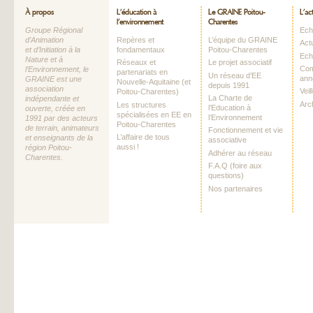
À propos
L’éducation à
Le GRAINE Poitou-
L’ac
l’environnement
Charentes
Groupe Régional
Echo
d’Animation
Repères et
L’équipe du GRAINE
Act
et d’Initiation à la
fondamentaux
Poitou-Charentes
Ech
Nature et à
Réseaux et
Le projet associatif
Com
l’Environnement, le
partenariats en
Un réseau d’EE
ann
GRAINE est une
Nouvelle-Aquitaine (et
depuis 1991
association
Vei
Poitou-Charentes)
La Charte de
indépendante et
Arc
Les structures
l’Education à
ouverte, créée en
spécialisées en EE en
l’Environnement
1991 par des acteurs
Poitou-Charentes
de terrain, animateurs
Fonctionnement et vie
L’affaire de tous
et enseignants de la
associative
aussi !
région Poitou-
Adhérer au réseau
Charentes.
F.A.Q (foire aux
questions)
Nos partenaires