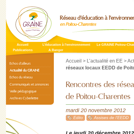
Réseau d’éducation à l’environn
en Poitou-Charentes
Accueil
L’éducation à l’environnement
Le GRAINE Poitou-Cha
Publications
A Ranger
Accueil
>
L’actualité en EE
>
Ac
Echos d’ailleurs
réseaux locaux EEDD de Poit
Actualité du GRAINE
Echos du réseau
Rencontres des rése
Communiqués et annonces
Veille pédagogique
de Poitou-Charentes
Archives Cyberlettre
mardi 20 novembre 2012
Edito
Assises de l’EEDD
Le jeudi 20 décembre 2012