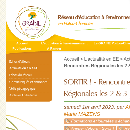
Réseau d’éducation à l’environn
en Poitou-Charentes
Accueil
L’éducation à l’environnement
Le GRAINE Poitou-Cha
Publications
A Ranger
Accueil
>
L’actualité en EE
>
Ac
Echos d’ailleurs
Rencontres Régionales les 2 &
Actualité du GRAINE
Echos du réseau
SORTIR ! - Rencontre
Communiqués et annonces
Veille pédagogique
Régionales les 2 & 3 
Archives Cyberlettre
samedi 1er avril 2023
,
par
A
Marie MAZENS
Formations et journées d’écha
Animer dehors - Sortir !
Re