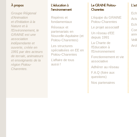
À propos
L’éducation à
Le GRAINE Poitou-
L’ac
l’environnement
Charentes
Groupe Régional
Echo
d’Animation
Repères et
L’équipe du GRAINE
Act
et d’Initiation à la
fondamentaux
Poitou-Charentes
Ech
Nature et à
Réseaux et
Le projet associatif
Com
l’Environnement, le
partenariats en
Un réseau d’EE
ann
GRAINE est une
Nouvelle-Aquitaine (et
depuis 1991
association
Vei
Poitou-Charentes)
La Charte de
indépendante et
Arc
Les structures
l’Education à
ouverte, créée en
spécialisées en EE en
l’Environnement
1991 par des acteurs
Poitou-Charentes
de terrain, animateurs
Fonctionnement et vie
L’affaire de tous
et enseignants de la
associative
aussi !
région Poitou-
Adhérer au réseau
Charentes.
F.A.Q (foire aux
questions)
Nos partenaires