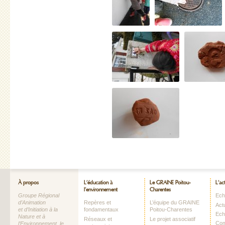
À propos
L’éducation à
Le GRAINE Poitou-
L’ac
l’environnement
Charentes
Groupe Régional
Echo
d’Animation
Repères et
L’équipe du GRAINE
Act
et d’Initiation à la
fondamentaux
Poitou-Charentes
Ech
Nature et à
Réseaux et
Le projet associatif
Com
l’Environnement, le