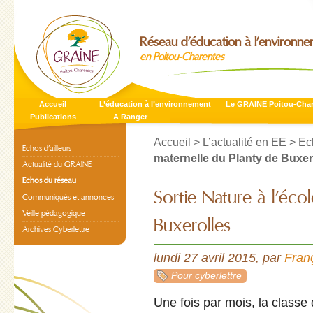
Réseau d’éducation à l’environn
en Poitou-Charentes
Accueil
L’éducation à l’environnement
Le GRAINE Poitou-Cha
Publications
A Ranger
Accueil
>
L’actualité en EE
>
Ec
Echos d’ailleurs
maternelle du Planty de Buxer
Actualité du GRAINE
Echos du réseau
Sortie Nature à l’éco
Communiqués et annonces
Veille pédagogique
Buxerolles
Archives Cyberlettre
lundi 27 avril 2015
,
par
Fran
Pour cyberlettre
Une fois par mois, la classe