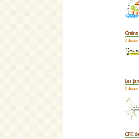
Graine
3 décem
Les Ja
3 décem
CPIE de