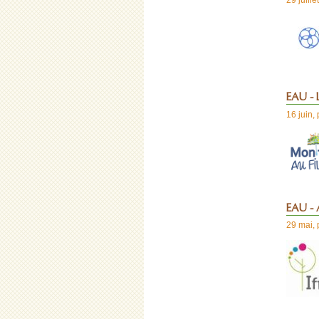
EAU - L
16 juin
,
EAU - A
29 mai
,