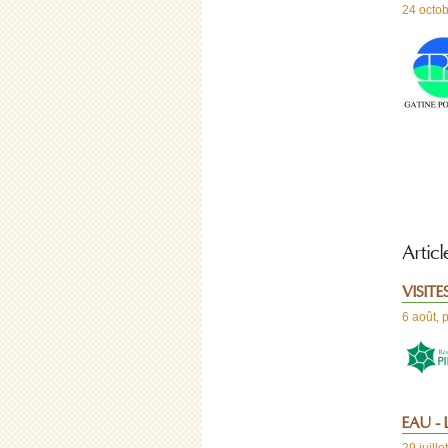
24 octo
Articl
VISITES
6 août
,
EAU - 
29 juillet