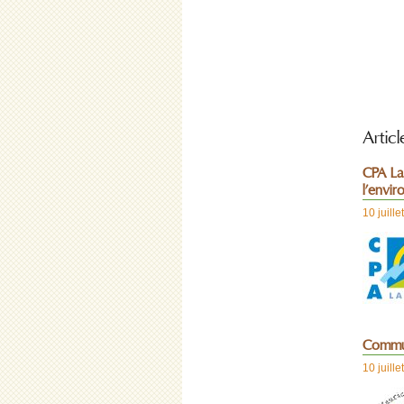
Artic
CPA Lat
l’envi
10 juill
Commun
10 juill