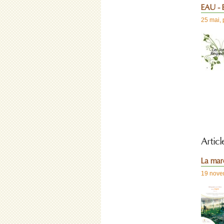
EAU - B
25 mai
,
Artic
La mar
19 nove