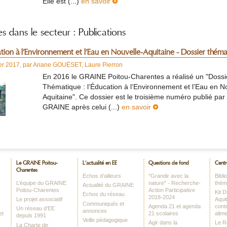
Elle est (...)
en savoir
es dans le secteur : Publications
tion à l’Environnement et l’Eau en Nouvelle-Aquitaine - Dossier thém
er 2017
,
par
Ariane GOUËSET
,
Laure Pierron
En 2016 le GRAINE Poitou-Charentes a réalisé un "Dossi
Thématique : l’Éducation à l’Environnement et l’Eau en N
Aquitaine". Ce dossier est le troisième numéro publié par 
GRAINE après celui (...)
en savoir
Le GRAINE Poitou-
L’actualité en EE
Questions de fond
Centr
Charentes
Echos d’ailleurs
"Grandir avec la
Bibl
L’équipe du GRAINE
nature" - Recherche-
thè
Actualité du GRAINE
Poitou-Charentes
Action Participative
Kit 
Echos du réseau
2018-2024
Le projet associatif
Aquit
Communiqués et
Agenda 21 et agenda
contr
Un réseau d’EE
annonces
et
21 scolaires
alime
depuis 1991
Veille pédagogique
Agir dans la
Le 
La Charte de