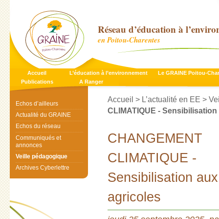
Réseau d’éducation à l’envir
en Poitou-Charentes
Accueil
L’éducation à l’environnement
Le GRAINE Poitou-Cha
Publications
A Ranger
Accueil
>
L’actualité en EE
>
Ve
Echos d’ailleurs
CLIMATIQUE - Sensibilisation
Actualité du GRAINE
Echos du réseau
CHANGEMENT
Communiqués et
annonces
CLIMATIQUE -
Veille pédagogique
Archives Cyberlettre
Sensibilisation au
agricoles