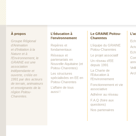
À propos
L’éducation à
Le GRAINE Poitou-
L’a
l’environnement
Charentes
Groupe Régional
Echo
d’Animation
Repères et
L’équipe du GRAINE
Act
et d’Initiation à la
fondamentaux
Poitou-Charentes
Ech
Nature et à
Réseaux et
Le projet associatif
Com
l’Environnement, le
partenariats en
Un réseau d’EE
ann
GRAINE est une
Nouvelle-Aquitaine (et
depuis 1991
association
Vei
Poitou-Charentes)
La Charte de
indépendante et
Arc
Les structures
l’Education à
ouverte, créée en
spécialisées en EE en
l’Environnement
1991 par des acteurs
Poitou-Charentes
de terrain, animateurs
Fonctionnement et vie
L’affaire de tous
et enseignants de la
associative
aussi !
région Poitou-
Adhérer au réseau
Charentes.
F.A.Q (foire aux
questions)
Nos partenaires