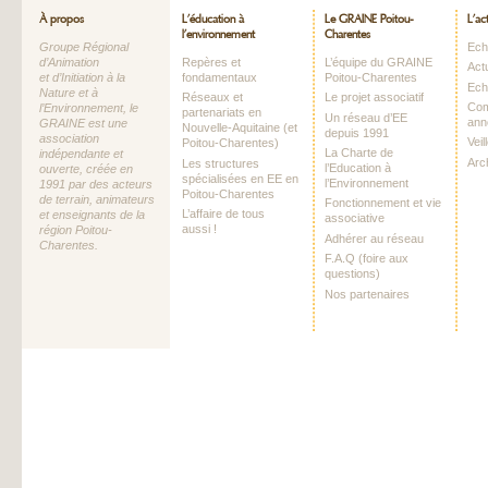
À propos
L’éducation à
Le GRAINE Poitou-
L’ac
l’environnement
Charentes
Groupe Régional
Echo
d’Animation
Repères et
L’équipe du GRAINE
Act
et d’Initiation à la
fondamentaux
Poitou-Charentes
Ech
Nature et à
Réseaux et
Le projet associatif
Com
l’Environnement, le
partenariats en
Un réseau d’EE
ann
GRAINE est une
Nouvelle-Aquitaine (et
depuis 1991
association
Vei
Poitou-Charentes)
La Charte de
indépendante et
Arc
Les structures
l’Education à
ouverte, créée en
spécialisées en EE en
l’Environnement
1991 par des acteurs
Poitou-Charentes
de terrain, animateurs
Fonctionnement et vie
L’affaire de tous
et enseignants de la
associative
aussi !
région Poitou-
Adhérer au réseau
Charentes.
F.A.Q (foire aux
questions)
Nos partenaires