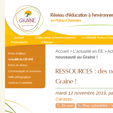
Réseau d’éducation à l’environn
en Poitou-Charentes
Accueil
L’éducation à l’environnement
Le GRAINE Poitou-Cha
Publications
A Ranger
Accueil
>
L’actualité en EE
>
Ac
Echos d’ailleurs
nouveauté au Graine !
Actualité du GRAINE
Echos du réseau
RESSOURCES : des n
Communiqués et annonces
Veille pédagogique
Graine !
Archives Cyberlettre
mardi 12 novembre 2019
,
p
Carasso
En une
Pour cyberlettre - 