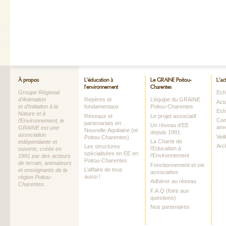
À propos
L’éducation à
Le GRAINE Poitou-
L’ac
l’environnement
Charentes
Groupe Régional
Echo
d’Animation
Repères et
L’équipe du GRAINE
Act
et d’Initiation à la
fondamentaux
Poitou-Charentes
Ech
Nature et à
Réseaux et
Le projet associatif
Com
l’Environnement, le
partenariats en
Un réseau d’EE
ann
GRAINE est une
Nouvelle-Aquitaine (et
depuis 1991
association
Vei
Poitou-Charentes)
La Charte de
indépendante et
Arc
Les structures
l’Education à
ouverte, créée en
spécialisées en EE en
l’Environnement
1991 par des acteurs
Poitou-Charentes
de terrain, animateurs
Fonctionnement et vie
L’affaire de tous
et enseignants de la
associative
aussi !
région Poitou-
Adhérer au réseau
Charentes.
F.A.Q (foire aux
questions)
Nos partenaires