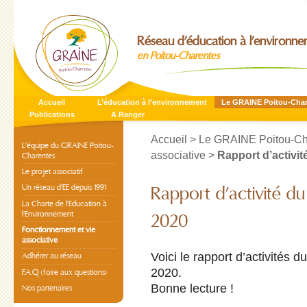
Réseau d’éducation à l’environn
en Poitou-Charentes
Accueil
L’éducation à l’environnement
Le GRAINE Poitou-Cha
Publications
A Ranger
Accueil
>
Le GRAINE Poitou-Ch
L’équipe du GRAINE Poitou-
associative
>
Rapport d’activi
Charentes
Le projet associatif
Un réseau d’EE depuis 1991
Rapport d’activité d
La Charte de l’Education à
l’Environnement
2020
Fonctionnement et vie
associative
Voici le rapport d’activités
Adhérer au réseau
2020.
F.A.Q (foire aux questions)
Bonne lecture !
Nos partenaires