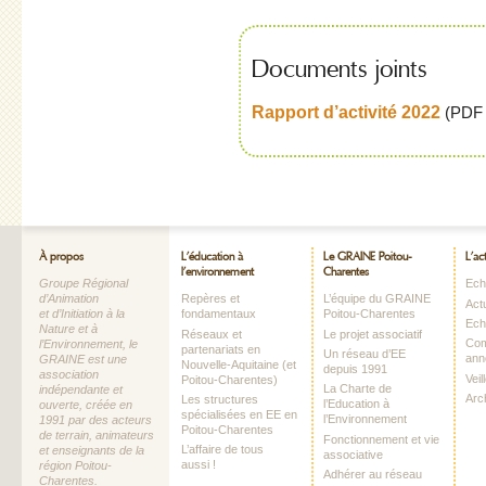
Documents joints
Rapport d’activité 2022
(
PDF 
À propos
L’éducation à
Le GRAINE Poitou-
L’ac
l’environnement
Charentes
Groupe Régional
Echo
d’Animation
Repères et
L’équipe du GRAINE
Act
et d’Initiation à la
fondamentaux
Poitou-Charentes
Ech
Nature et à
Réseaux et
Le projet associatif
Com
l’Environnement, le
partenariats en
Un réseau d’EE
ann
GRAINE est une
Nouvelle-Aquitaine (et
depuis 1991
association
Vei
Poitou-Charentes)
La Charte de
indépendante et
Arc
Les structures
l’Education à
ouverte, créée en
spécialisées en EE en
l’Environnement
1991 par des acteurs
Poitou-Charentes
de terrain, animateurs
Fonctionnement et vie
L’affaire de tous
et enseignants de la
associative
aussi !
région Poitou-
Adhérer au réseau
Charentes.