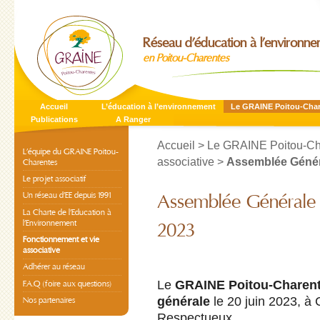
Réseau d’éducation à l’environn
en Poitou-Charentes
Accueil
L’éducation à l’environnement
Le GRAINE Poitou-Cha
Publications
A Ranger
Accueil
>
Le GRAINE Poitou-Ch
L’équipe du GRAINE Poitou-
associative
>
Assemblée Généra
Charentes
Le projet associatif
Un réseau d’EE depuis 1991
Assemblée Générale 
La Charte de l’Education à
l’Environnement
2023
Fonctionnement et vie
associative
Adhérer au réseau
Le
GRAINE Poitou-Charen
F.A.Q (foire aux questions)
générale
le 20 juin 2023, à
Nos partenaires
Respectueux.