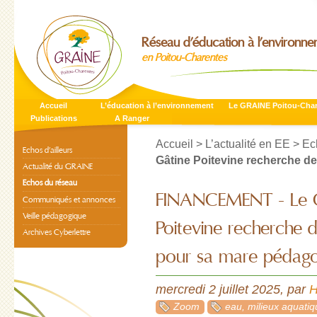
Réseau d’éducation à l’environn
en Poitou-Charentes
Accueil
L’éducation à l’environnement
Le GRAINE Poitou-Cha
Publications
A Ranger
Accueil
>
L’actualité en EE
>
Ec
Echos d’ailleurs
Gâtine Poitevine recherche de
Actualité du GRAINE
Echos du réseau
FINANCEMENT - Le C
Communiqués et annonces
Veille pédagogique
Poitevine recherche
Archives Cyberlettre
pour sa mare pédag
mercredi 2 juillet 2025
,
par
H
Zoom
eau, milieux aquati