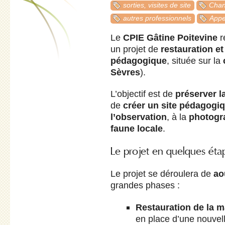
sorties, visites de site
Chan
autres professionnels
Appe
Le
CPIE Gâtine Poitevine
r
un projet de
restauration et
pédagogique
, située sur la
Sèvres
).
L’objectif est de
préserver l
de
créer un site pédagogiq
l’observation
, à la
photogr
faune locale
.
Le projet en quelques éta
Le projet se déroulera de
ao
grandes phases :
Restauration de la m
en place d’une nouvell