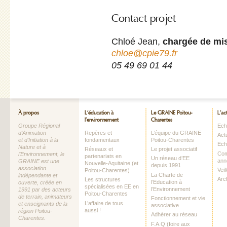
Contact projet
Chloé Jean,
chargée de mi
chloe@cpie79.fr
05 49 69 01 44
À propos
L’éducation à
Le GRAINE Poitou-
L’ac
l’environnement
Charentes
Groupe Régional
Echo
d’Animation
Repères et
L’équipe du GRAINE
Act
et d’Initiation à la
fondamentaux
Poitou-Charentes
Ech
Nature et à
Réseaux et
Le projet associatif
Com
l’Environnement, le
partenariats en
Un réseau d’EE
ann
GRAINE est une
Nouvelle-Aquitaine (et
depuis 1991
association
Vei
Poitou-Charentes)
La Charte de
indépendante et
Arc
Les structures
l’Education à
ouverte, créée en
spécialisées en EE en
l’Environnement
1991 par des acteurs
Poitou-Charentes
de terrain, animateurs
Fonctionnement et vie
L’affaire de tous
et enseignants de la
associative
aussi !
région Poitou-
Adhérer au réseau
Charentes.
F.A.Q (foire aux