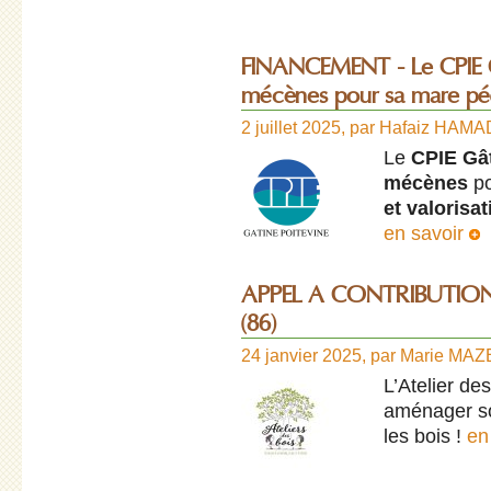
FINANCEMENT - Le CPIE G
mécènes pour sa mare pé
2 juillet 2025
,
par
Hafaiz HAMA
Le
CPIE Gât
mécènes
po
et valorisa
en savoir
APPEL A CONTRIBUTION -
(86)
24 janvier 2025
,
par
Marie MA
L’Atelier de
aménager so
les bois !
en