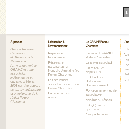
1
À propos
L’éducation à
Le GRAINE Poitou-
L’ac
l’environnement
Charentes
Groupe Régional
Echo
d’Animation
Repères et
L’équipe du GRAINE
Act
et d’Initiation à la
fondamentaux
Poitou-Charentes
Ech
Nature et à
Réseaux et
Le projet associatif
Com
l’Environnement, le
partenariats en
Un réseau d’EE
ann
GRAINE est une
Nouvelle-Aquitaine (et
depuis 1991
association
Vei
Poitou-Charentes)
La Charte de
indépendante et
Arc
Les structures
l’Education à
ouverte, créée en
spécialisées en EE en
l’Environnement
1991 par des acteurs
Poitou-Charentes
de terrain, animateurs
Fonctionnement et vie
L’affaire de tous
et enseignants de la
associative
aussi !
région Poitou-
Adhérer au réseau
Charentes.
F.A.Q (foire aux
questions)
Nos partenaires