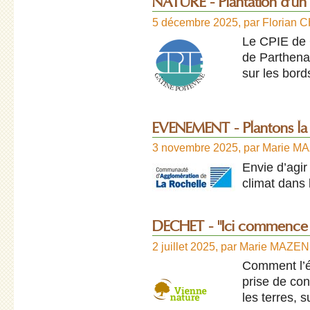
NATURE - Plantation d’un v
5 décembre 2025
,
par
Florian
Le CPIE de 
de Parthenay
sur les bord
EVENEMENT - Plantons la 
3 novembre 2025
,
par
Marie M
Envie d’agir
climat dans
DECHET - "Ici commence l
2 juillet 2025
,
par
Marie MAZE
Comment l’é
prise de con
les terres, 