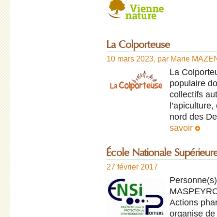
La Colporteuse
10 mars 2023
,
par
Marie MAZE
La Colporte
populaire do
collectifs a
l’apiculture
nord des De
savoir
École Nationale Supérieure
27 février 2017
Personne(s) 
MASPEYR
Actions phar
organise de