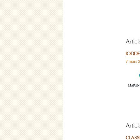
Artic
IODDE 
7 mars 
Articl
CLASSE