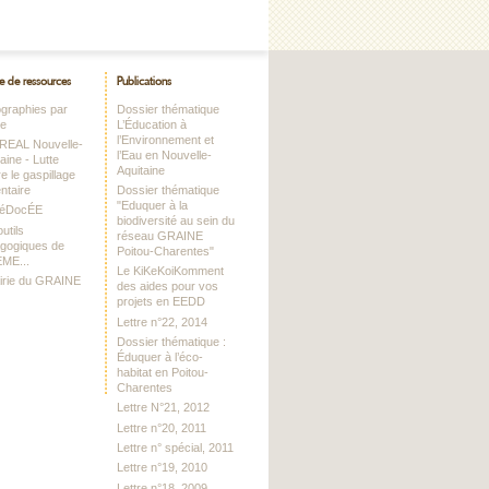
e de ressources
Publications
iographies par
Dossier thématique
me
L’Éducation à
l’Environnement et
DREAL Nouvelle-
l’Eau en Nouvelle-
aine - Lutte
Aquitaine
e le gaspillage
ntaire
Dossier thématique
"Eduquer à la
RéDocÉE
biodiversité au sein du
utils
réseau GRAINE
gogiques de
Poitou-Charentes"
EME...
Le KiKeKoiKomment
airie du GRAINE
des aides pour vos
projets en EEDD
Lettre n°22, 2014
Dossier thématique :
Éduquer à l’éco-
habitat en Poitou-
Charentes
Lettre N°21, 2012
Lettre n°20, 2011
Lettre n° spécial, 2011
Lettre n°19, 2010
Lettre n°18, 2009