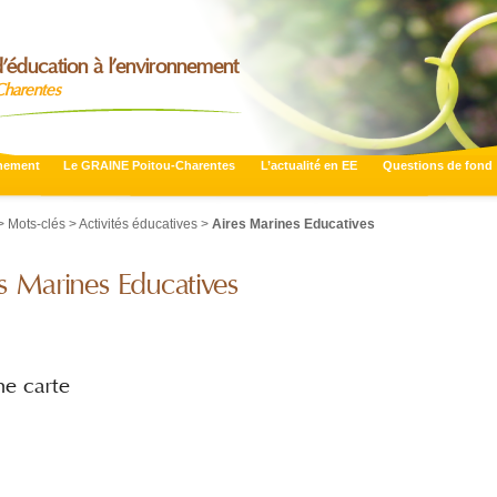
’éducation à l’environnement
Charentes
nnement
Le GRAINE Poitou-Charentes
L’actualité en EE
Questions de fond
 Mots-clés > Activités éducatives >
Aires Marines Educatives
s Marines Educatives
ne carte