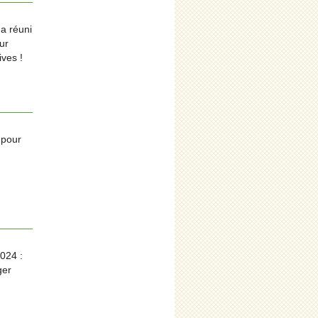
 a réuni
ur
ives !
 pour
2024 :
ger