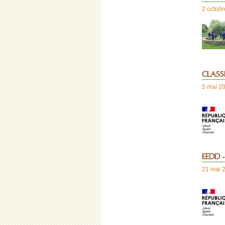
2 octob
CLASSE
5 mai 2
EEDD -
21 mai 