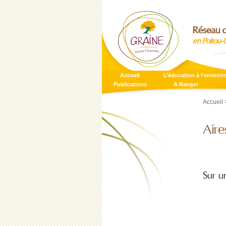
Réseau d
en Poitou-
Accueil
L’éducation à l’enviro
Publications
A Ranger
Accueil
>
Aire
Sur u