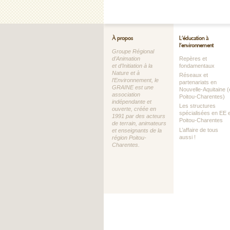
À propos
L’éducation à
l’environnement
Groupe Régional
d’Animation
Repères et
et d’Initiation à la
fondamentaux
Nature et à
Réseaux et
l’Environnement, le
partenariats en
GRAINE est une
Nouvelle-Aquitaine (
association
Poitou-Charentes)
indépendante et
Les structures
ouverte, créée en
spécialisées en EE 
1991 par des acteurs
Poitou-Charentes
de terrain, animateurs
L’affaire de tous
et enseignants de la
aussi !
région Poitou-
Charentes.