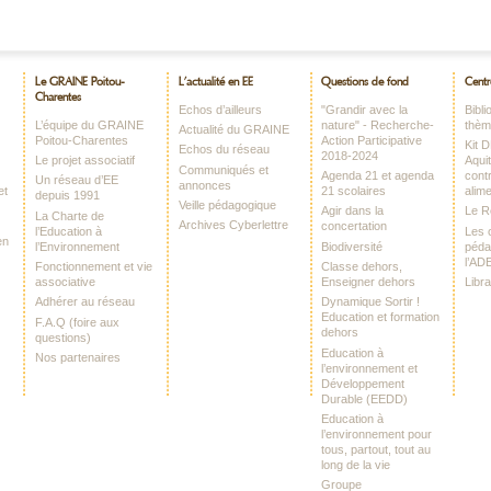
Le GRAINE Poitou-
L’actualité en EE
Questions de fond
Centr
Charentes
Echos d’ailleurs
"Grandir avec la
Bibl
L’équipe du GRAINE
nature" - Recherche-
thè
Actualité du GRAINE
Poitou-Charentes
Action Participative
Kit 
Echos du réseau
2018-2024
Le projet associatif
Aquit
Communiqués et
Agenda 21 et agenda
contr
Un réseau d’EE
annonces
et
21 scolaires
alime
depuis 1991
Veille pédagogique
Agir dans la
Le 
La Charte de
Archives Cyberlettre
concertation
l’Education à
Les o
en
l’Environnement
Biodiversité
péda
l’AD
Fonctionnement et vie
Classe dehors,
associative
Enseigner dehors
Libr
Adhérer au réseau
Dynamique Sortir !
Education et formation
F.A.Q (foire aux
dehors
questions)
Education à
Nos partenaires
l’environnement et
Développement
Durable (EEDD)
Education à
l’environnement pour
tous, partout, tout au
long de la vie
Groupe