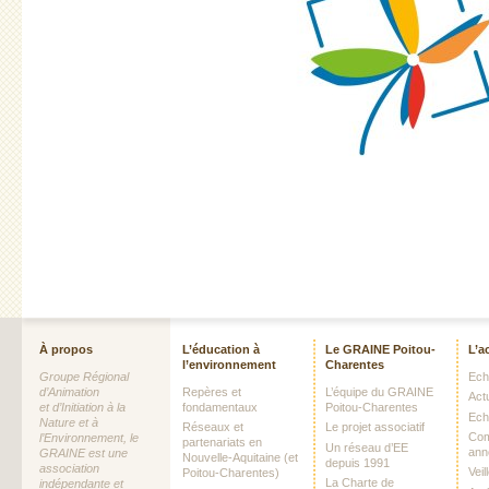
À propos
L’éducation à
Le GRAINE Poitou-
L’a
l’environnement
Charentes
Groupe Régional
Echo
d’Animation
Repères et
L’équipe du GRAINE
Act
et d’Initiation à la
fondamentaux
Poitou-Charentes
Ech
Nature et à
Réseaux et
Le projet associatif
Com
l’Environnement, le
partenariats en
Un réseau d’EE
ann
GRAINE est une
Nouvelle-Aquitaine (et
depuis 1991
association
Vei
Poitou-Charentes)
La Charte de
indépendante et