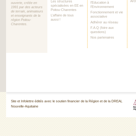
Arc
Les structures
l’Education à
ouverte, créée en
spécialisées en EE en
l’Environnement
1991 par des acteurs
Poitou-Charentes
de terrain, animateurs
Fonctionnement et vie
L’affaire de tous
et enseignants de la
associative
aussi !
région Poitou-
Adhérer au réseau
Charentes.
F.A.Q (foire aux
questions)
Nos partenaires
Site et Infolettre édités avec le soutien financier de la Région et de la DREAL
Nouvelle-Aquitaine