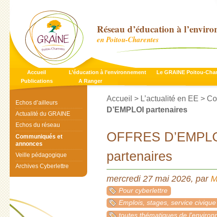
Réseau d’éducation à l’envir
en Poitou-Charentes
Accueil
L’éducation à l’environnement
Le GRAINE Poitou-Cha
Publications
A Ranger
Accueil
>
L’actualité en EE
>
Co
Echos d’ailleurs
D’EMPLOI partenaires
Actualité du GRAINE
Echos du réseau
OFFRES D’EMPL
Communiqués et
annonces
partenaires
Veille pédagogique
Archives Cyberlettre
mercredi 27 mai 2026
,
par
M
Pour cyberlettre
Emplois, stages, service civique
toutes thématiques de l’enviro