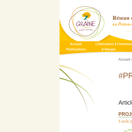
Réseau 
en Poitou
Accueil
L’éducation à l’enviro
Publications
A Ranger
Accueil
>
#P
Arti
PROJE
5 août
,