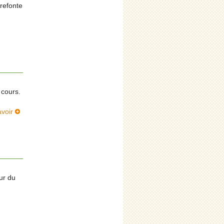
 refonte
 cours.
avoir
ur du