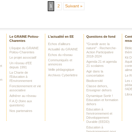
1
2
Suivant »
Le GRAINE Poitou-
L’actualité en EE
Questions de fond
Cent
Charentes
ress
Echos d’ailleurs
"Grandir avec la
L’équipe du GRAINE
nature" - Recherche-
Bibl
Actualité du GRAINE
Poitou-Charentes
Action Participative
thè
Echos du réseau
2018-2024
Le projet associatif
Kit 
Communiqués et
Agenda 21 et agenda
Aquit
Un réseau d’EE
annonces
et
21 scolaires
contr
depuis 1991
Veille pédagogique
alime
Agir dans la
La Charte de
Archives Cyberlettre
concertation
Le 
l’Education à
en
l’Environnement
Biodiversité
Les o
péda
Fonctionnement et vie
Classe dehors,
l’AD
associative
Enseigner dehors
Libr
Adhérer au réseau
Dynamique Sortir !
Education et formation
F.A.Q (foire aux
dehors
questions)
Education à
Nos partenaires
l’environnement et
Développement
Durable (EEDD)
Education à
l’environnement pour