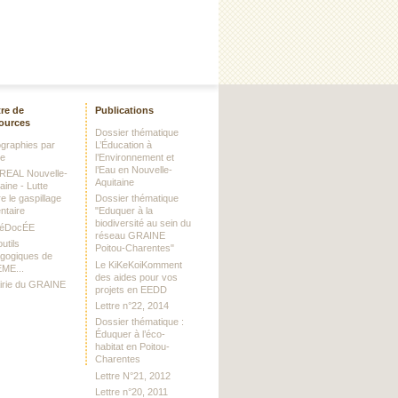
re de
Publications
ources
Dossier thématique
iographies par
L’Éducation à
me
l’Environnement et
l’Eau en Nouvelle-
DREAL Nouvelle-
Aquitaine
aine - Lutte
e le gaspillage
Dossier thématique
ntaire
"Eduquer à la
biodiversité au sein du
RéDocÉE
réseau GRAINE
utils
Poitou-Charentes"
gogiques de
Le KiKeKoiKomment
EME...
des aides pour vos
airie du GRAINE
projets en EEDD
Lettre n°22, 2014
Dossier thématique :
Éduquer à l’éco-
habitat en Poitou-
Charentes
Lettre N°21, 2012
Lettre n°20, 2011