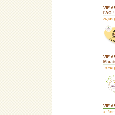
VIE A
l’AG !
26 juin
,
VIE A
Marai
19 mai
,
VIE A
4 décem