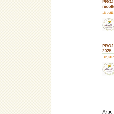
PROJET
récol
18 août
PROJE
2025
1er juill
Artic