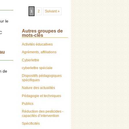
1
2
Suivant »
ur le
Autres groupes de
PC
mots-clés
Activités éducatives
eau
Agréments, affiliations
Cyberlettre
cyberlettre spéciale
n de
Dispositifs pédagogiques
spécifiques
Nature des actualités
Pédagogie et techniques
Publics
Réduction des pesticides -
capacités d’intervention
Spécificités