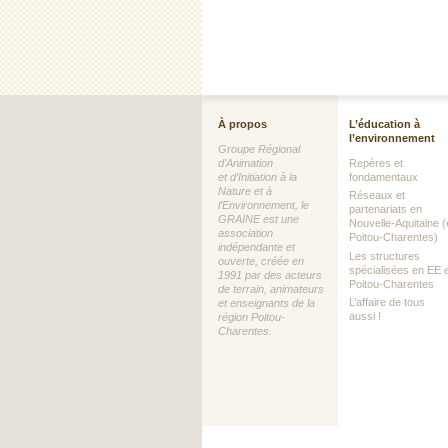
À propos
L’éducation à
l’environnement
Groupe Régional
d’Animation
Repères et
et d’Initiation à la
fondamentaux
Nature et à
Réseaux et
l’Environnement, le
partenariats en
GRAINE est une
Nouvelle-Aquitaine (
association
Poitou-Charentes)
indépendante et
Les structures
ouverte, créée en
spécialisées en EE 
1991 par des acteurs
Poitou-Charentes
de terrain, animateurs
L’affaire de tous
et enseignants de la
aussi !
région Poitou-
Charentes.