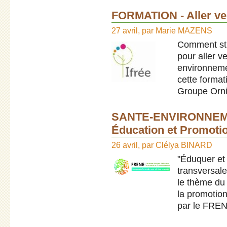
FORMATION - Aller vers
27 avril
,
par
Marie MAZENS
Comment str
pour aller v
environneme
cette forma
Groupe Orn
SANTE-ENVIRONNEMEN
Éducation et Promot
26 avril
,
par
Clélya BINARD
"Éduquer et
transversale
le thème du 
la promotio
par le FRE