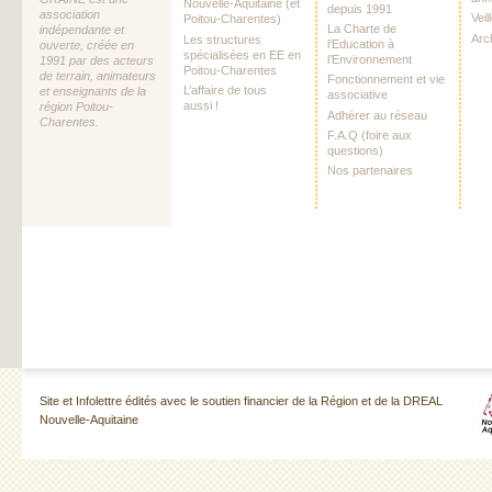
Nouvelle-Aquitaine (et
depuis 1991
association
Vei
Poitou-Charentes)
La Charte de
indépendante et
Arc
Les structures
l’Education à
ouverte, créée en
spécialisées en EE en
l’Environnement
1991 par des acteurs
Poitou-Charentes
de terrain, animateurs
Fonctionnement et vie
L’affaire de tous
et enseignants de la
associative
aussi !
région Poitou-
Adhérer au réseau
Charentes.
F.A.Q (foire aux
questions)
Nos partenaires
Site et Infolettre édités avec le soutien financier de la Région et de la DREAL
Nouvelle-Aquitaine