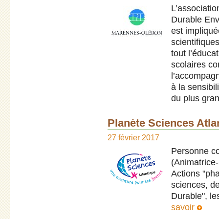
L’associati
Durable Env
est impliqué
scientifique
tout l’éduca
scolaires c
l’accompagne
à la sensibi
du plus gra
Planète Sciences Atla
27 février 2017
Personne co
(Animatrice-
Actions "pha
sciences, d
Durable", l
savoir