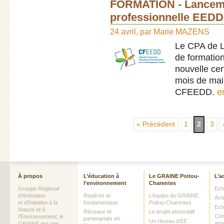
FORMATION - Lancemen
professionnelle EEDD
24 avril
,
par
Marie MAZENS
Le CPA de L
de formation
nouvelle cer
mois de mai
CFEEDD.
e
« Précédent
1
2
3
À propos
L’éducation à
Le GRAINE Poitou-
L’a
l’environnement
Charentes
Groupe Régional
Echo
d’Animation
Repères et
L’équipe du GRAINE
Act
et d’Initiation à la
fondamentaux
Poitou-Charentes
Ech
Nature et à
Réseaux et
Le projet associatif
Com
l’Environnement, le
partenariats en
Un réseau d’EE
ann
GRAINE est une