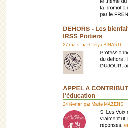
le thème du 
la promotio
par le FRE
DEHORS - Les bienfait
IRSS Poitiers
27 mars
,
par
Clélya BINARD
Professionne
du dehors ! 
DUJOUR, an
APPEL A CONTRIBUTION
l’éducation
24 février
,
par
Marie MAZENS
Si Les Voix 
vraiment uti
réponses.
e