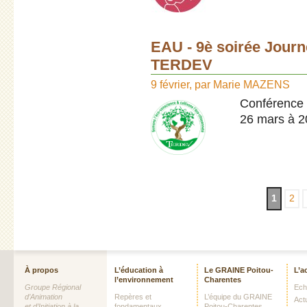
EAU - 9è soirée Journ
TERDEV
9 février
,
par
Marie MAZENS
Conférence 
26 mars à 2
1
2
À propos
L’éducation à
Le GRAINE Poitou-
L’a
l’environnement
Charentes
Groupe Régional
Echo
d’Animation
Repères et
L’équipe du GRAINE
Act
et d’Initiation à la
fondamentaux
Poitou-Charentes