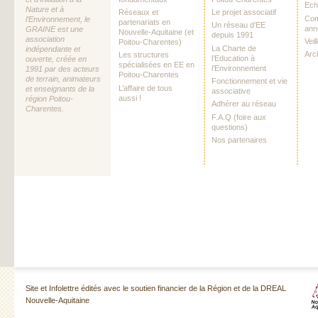
Ech
Nature et à
Réseaux et
Le projet associatif
Com
l’Environnement, le
partenariats en
Un réseau d’EE
ann
GRAINE est une
Nouvelle-Aquitaine (et
depuis 1991
association
Vei
Poitou-Charentes)
La Charte de
indépendante et
Arc
Les structures
l’Education à
ouverte, créée en
spécialisées en EE en
l’Environnement
1991 par des acteurs
Poitou-Charentes
de terrain, animateurs
Fonctionnement et vie
L’affaire de tous
et enseignants de la
associative
aussi !
région Poitou-
Adhérer au réseau
Charentes.
F.A.Q (foire aux
questions)
Nos partenaires
Site et Infolettre édités avec le soutien financier de la Région et de la DREAL
Nouvelle-Aquitaine