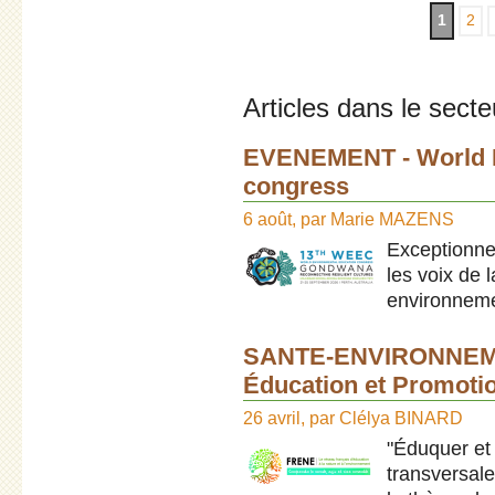
1
2
Articles dans le secte
EVENEMENT - World E
congress
6 août
,
par
Marie MAZENS
Exceptionnel
les voix de 
environneme
SANTE-ENVIRONNEMEN
Éducation et Promot
26 avril
,
par
Clélya BINARD
"Éduquer et
transversale